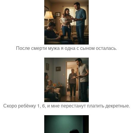
После смерти мужа я одна с сыном осталась.
Скоро ребёнку 1, 6, и мне перестанут платить декретные.