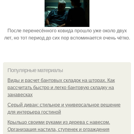
После перенесённого ковида прошло уже около двух
лет, но тот период до сих пор вспоминается очень чётко.
Популярные материалы
Виды и расчет бантовых складок на шторах. Как
рассчитать быстро и легко бантовую складку на
занавесках
Серый диван: стильное и универсальное решение
для интерьера гостиной
Крыльцо своими руками из дерева с навесом.
Организация настила, ступенек и ограждения