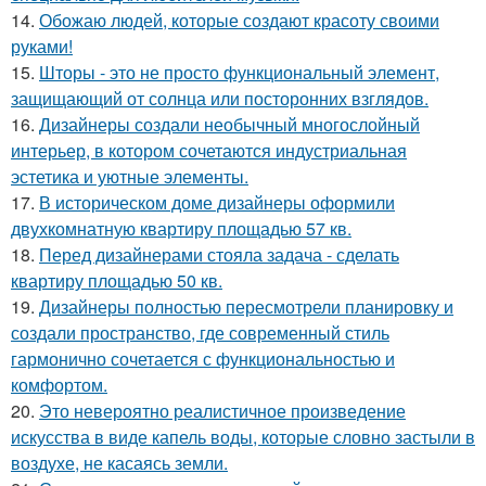
14.
Обожаю людей, которые создают красоту своими
руками!
15.
Шторы - это не просто функциональный элемент,
защищающий от солнца или посторонних взглядов.
16.
Дизайнеры создали необычный многослойный
интерьер, в котором сочетаются индустриальная
эстетика и уютные элементы.
17.
В историческом доме дизайнеры оформили
двухкомнатную квартиру площадью 57 кв.
18.
Перед дизайнерами стояла задача - сделать
квартиру площадью 50 кв.
19.
Дизайнеры полностью пересмотрели планировку и
создали пространство, где современный стиль
гармонично сочетается с функциональностью и
комфортом.
20.
Это невероятно реалистичное произведение
искусства в виде капель воды, которые словно застыли в
воздухе, не касаясь земли.