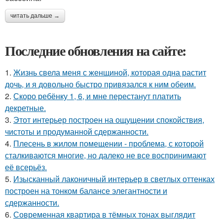
читать дальше →
Последние обновления на сайте:
1.
Жизнь свела меня с женщиной, которая одна растит
дочь, и я довольно быстро привязался к ним обеим.
2.
Скоро ребёнку 1, 6, и мне перестанут платить
декретные.
3.
Этот интерьер построен на ощущении спокойствия,
чистоты и продуманной сдержанности.
4.
Плесень в жилом помещении - проблема, с которой
сталкиваются многие, но далеко не все воспринимают
её всерьёз.
5.
Изысканный лаконичный интерьер в светлых оттенках
построен на тонком балансе элегантности и
сдержанности.
6.
Современная квартира в тёмных тонах выглядит