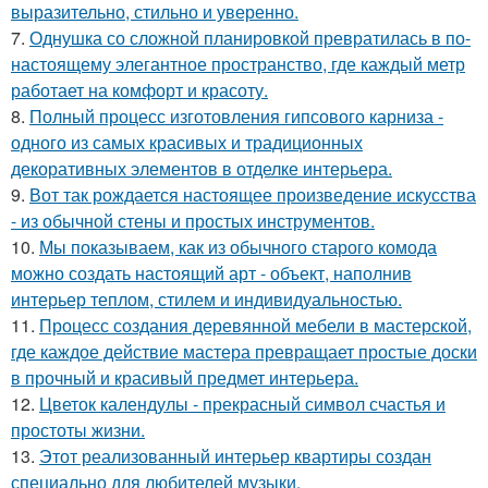
выразительно, стильно и уверенно.
7.
Однушка со сложной планировкой превратилась в по-
настоящему элегантное пространство, где каждый метр
работает на комфорт и красоту.
8.
Полный процесс изготовления гипсового карниза -
одного из самых красивых и традиционных
декоративных элементов в отделке интерьера.
9.
Вот так рождается настоящее произведение искусства
- из обычной стены и простых инструментов.
10.
Мы показываем, как из обычного старого комода
можно создать настоящий арт - объект, наполнив
интерьер теплом, стилем и индивидуальностью.
11.
Процесс создания деревянной мебели в мастерской,
где каждое действие мастера превращает простые доски
в прочный и красивый предмет интерьера.
12.
Цветок календулы - прекрасный символ счастья и
простоты жизни.
13.
Этот реализованный интерьер квартиры создан
специально для любителей музыки.