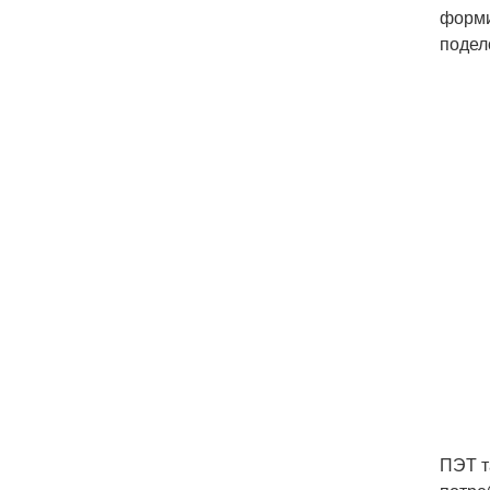
форми
подел
ПЭТ т