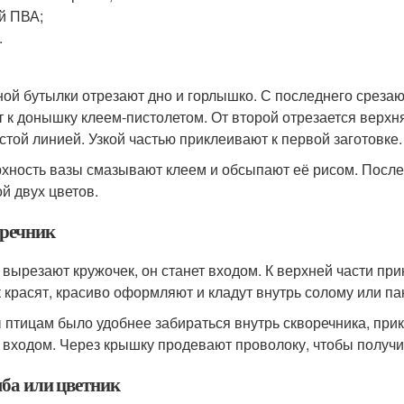
й ПВА;
.
ной бутылки отрезают дно и горлышко. С последнего среза
т к донышку клеем-пистолетом. От второй отрезается верхн
стой линией. Узкой частью приклеивают к первой заготовке.
хность вазы смазывают клеем и обсыпают её рисом. После
ой двух цветов.
речник
 вырезают кружочек, он станет входом. К верхней части при
 красят, красиво оформляют и кладут внутрь солому или па
 птицам было удобнее забираться внутрь скворечника, при
 входом. Через крышку продевают проволоку, чтобы получи
ба или цветник