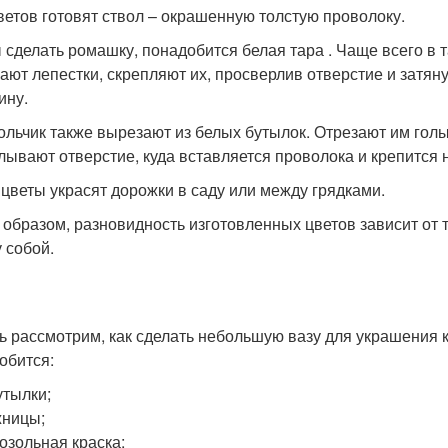
ветов готовят ствол – окрашенную толстую проволоку.
 сделать ромашку, понадобится белая тара . Чаще всего в 
ают лепестки, скрепляют их, просверлив отверстие и затян
ину.
ольчик также вырезают из белых бутылок. Отрезают им голы
лывают отверстие, куда вставляется проволока и крепится н
 цветы украсят дорожки в саду или между грядками.
 образом, разновидность изготовленных цветов зависит от то
 собой.
ь рассмотрим, как сделать небольшую вазу для украшения 
обится:
утылки;
жницы;
озольная краска;