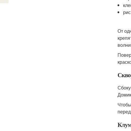
кле
рис
От од
крепя
волни
Повер
краск
Скво
Сбоку
Домик
Чтобы
перед
Клум