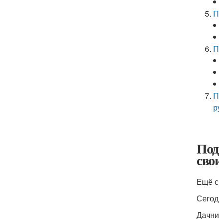
П
П
П
р
Под
сво
Ещё с
Сегод
Дачни