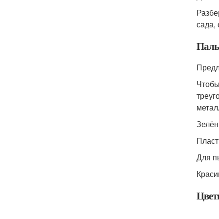
Разбе
сада,
Паль
Предл
Чтобы
треуг
метал
Зелён
Пласт
Для п
Краси
Цвет