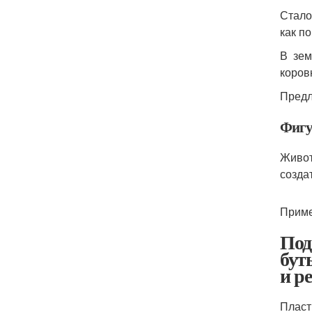
Стало
как п
В зем
коров
Предл
Фигу
Живот
созда
Приме
Под
бут
и р
Пласт