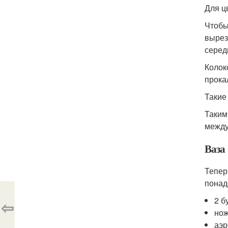
Для ц
Чтобы
вырез
серед
Колок
прока
Такие
Таким
между
Ваза
Тепер
понад
2 б
⇦
но
аэр