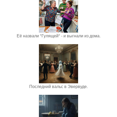
Её назвали "Гулящей" - и выгнали из дома.
Последний вальс в Эвервуде.