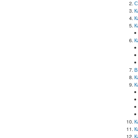
С
К
К
К
К
В
К
К
К
К
К