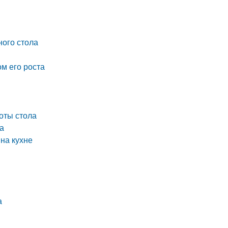
ного стола
ом его роста
оты стола
а
 на кухне
а