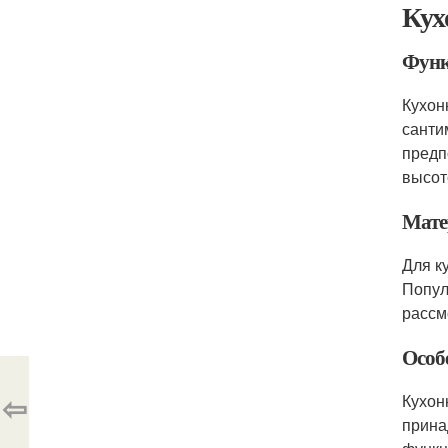
Кух
Функ
Кухон
санти
предп
высот
Мате
Для к
Попул
рассм
Особ
⇦
Кухон
прина