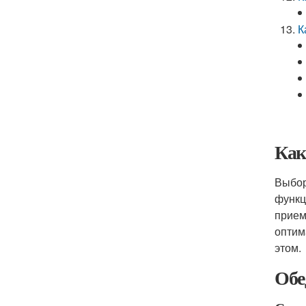
К
Как
Выбор
функц
прием
оптим
этом.
Обе