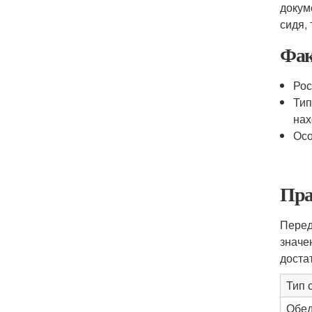
докум
сидя, 
Фак
Рос
Тип
нах
Осо
Пра
Перед
значе
доста
Тип 
Обе