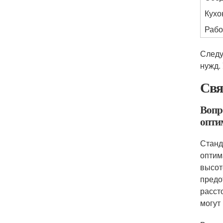
Кухо
Рабо
Следу
нужд.
Свя
Вопр
опти
Станд
оптим
высот
предо
расст
могут