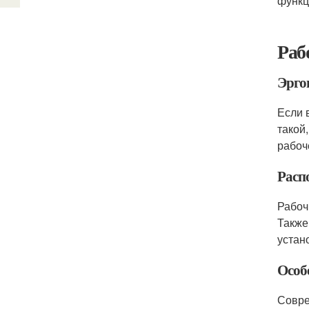
функц
Раб
Эрго
Если 
такой
рабоч
Расп
Рабоч
Также
устан
Особ
Совре