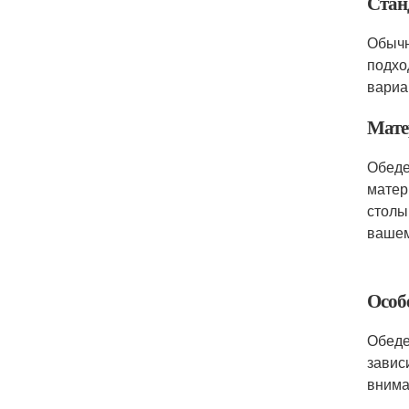
Стан
Обычн
подхо
вариа
Мате
Обеде
матер
столы
вашем
Особ
Обеде
завис
внима