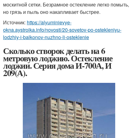
москитной сетки. Безрамное остекление легко помыть,
но грязь и пыль оно накапливает быстрее.
Источник:
https://alyuminievye-
okna.aystroika.info/novosti/20-sovetov-po-ostekleniyu-
lodzhiy-i-balkonov-nuzhno-li-osteklenie
Сколько створок делать на 6
метровую лоджию. Остекление
лоджии. Серия дома И-700А, И
209(А).