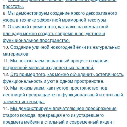
простоты.
8.
Мы демонстрируем создание яркого декоративного
узора в технике эффектной мраморной текстуры.
9.
Отличный пример того, как даже на компактной
площади можно создать современное, уютное и
функциональное пространство.
10.
Создание уличной новогодней ёлки из натуральных
материалов.
11.
Мы показываем пошаговый процесс создания
встроенной мебели из древесных панелей.
12.
Это пример того, как можно объединить эстетичность,
функциональность и уют в одном пространстве.
13.
Мы показываем, как пустое пространство под
лестницей превращается в функциональный и стильный
элемент интерьера.
14.
Мы демонстрируем впечатляющее преображение
старого комода, превращая его из устаревшего
предмета мебели в стильный и современный акцент