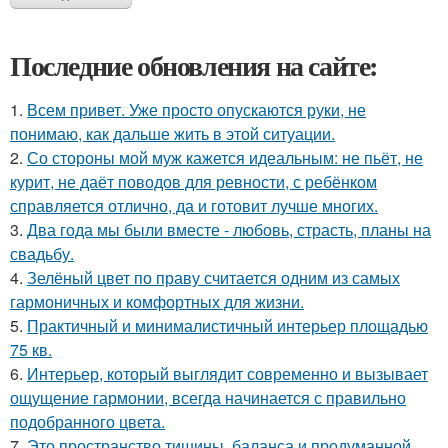
Последние обновления на сайте:
1.
Всем привет. Уже просто опускаются руки, не
понимаю, как дальше жить в этой ситуации.
2.
Со стороны мой муж кажется идеальным: не пьёт, не
курит, не даёт поводов для ревности, с ребёнком
справляется отлично, да и готовит лучше многих.
3.
Два года мы были вместе - любовь, страсть, планы на
свадьбу.
4.
Зелёный цвет по праву считается одним из самых
гармоничных и комфортных для жизни.
5.
Практичный и минималистичный интерьер площадью
75 кв.
6.
Интерьер, который выглядит современно и вызывает
ощущение гармонии, всегда начинается с правильно
подобранного цвета.
7.
Это пространство тишины, баланса и продуманной