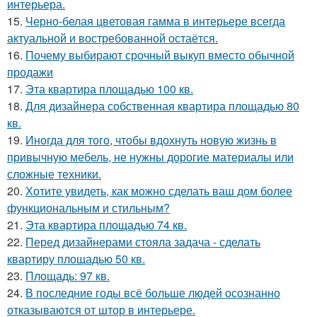
интерьера.
15.
Черно-белая цветовая гамма в интерьере всегда
актуальной и востребованной остаётся.
16.
Почему выбирают срочный выкуп вместо обычной
продажи
17.
Эта квартира площадью 100 кв.
18.
Для дизайнера собственная квартира площадью 80
кв.
19.
Иногда для того, чтобы вдохнуть новую жизнь в
привычную мебель, не нужны дорогие материалы или
сложные техники.
20.
Хотите увидеть, как можно сделать ваш дом более
функциональным и стильным?
21.
Эта квартира площадью 74 кв.
22.
Перед дизайнерами стояла задача - сделать
квартиру площадью 50 кв.
23.
Площадь: 97 кв.
24.
В последние годы всё больше людей осознанно
отказываются от штор в интерьере.