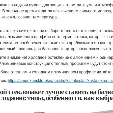
окна на лоджии нужны для защиты от ветра, шума и атмосф
. В холодное время года, за исключением сильного мороза
няться плюсовая температура.
о это не значит, что при выборе теплого остекления от ал
ях алюминиевого профиля есть термовставки, которые зна
ателям теплосбережения такие окна приближаются к конст
ниевый профиль для балконов квартир, расположенных в 
ите внимание! Холодное остекление с алюминием и одинар
Алюминиевые конструкции с теплым профилем будут стоить
бнее о теплом и холодном алюминиевом профиле читайте.
ник:
https://amerikanskie-okna.aystroika.info/stati/kakie-okna-
ой стеклопакет лучше ставить на балк
 лоджию: типы, особенности, как выбр