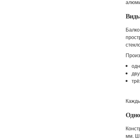
алюми
Виды
Балко
прост
стекл
Произ
одн
дву
трё
Кажды
Одно
Конст
мм. Ш