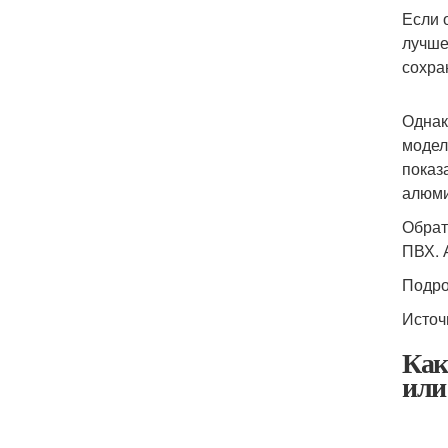
Если 
лучше
сохра
Однак
модел
показ
алюми
Обрат
ПВХ. 
Подро
Источ
Как
или