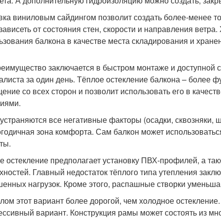
ета. А дополнительную гидроизоляцию можно создать, зак
ка виниловым сайдингом позволит создать более-менее то
 зависеть от состояния стен, скорости и направления ветра
ьзования балкона в качестве места складирования и хране
реимущество заключается в быстром монтаже и доступной с
алиста за один день. Тёплое остекление балкона – более 
ение со всех сторон и позволит использовать его в качест
иями.
 устраняются все негативные факторы (осадки, сквозняки, ш
огодичная зона комфорта. Сам балкон может использоваться 
ты.
е остекление предполагает установку ПВХ-профилей, а так
хностей. Главный недостаток тёплого типа утепления заклю
енных нагрузок. Кроме этого, распашные створки уменьш
елом этот вариант более дорогой, чем холодное остекление
ессивный вариант. Конструкция рамы может состоять из м