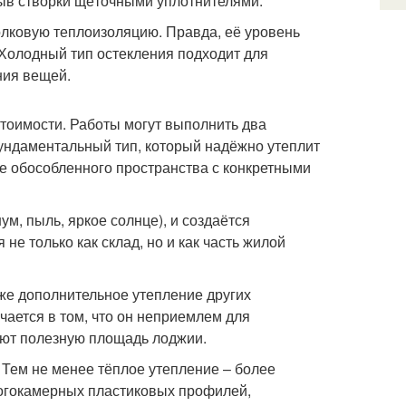
рыв створки щёточными уплотнителями.
лковую теплоизоляцию. Правда, её уровень
. Холодный тип остекления подходит для
ния вещей.
тоимости. Работы могут выполнить два
фундаментальный тип, который надёжно утеплит
ве обособленного пространства с конкретными
ум, пыль, яркое солнце), и создаётся
не только как склад, но и как часть жилой
же дополнительное утепление других
чается в том, что он неприемлем для
ают полезную площадь лоджии.
. Тем не менее тёплое утепление – более
ногокамерных пластиковых профилей,