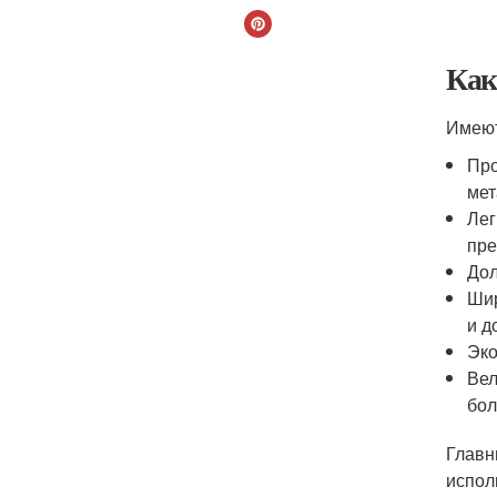
Как
Имеют
Про
мет
Лег
пре
Дол
Шир
и д
Эко
Вел
бол
Главн
испол