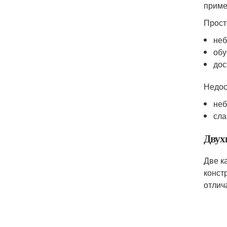
приме
Прост
неб
обу
дос
Недос
неб
сла
Двух
Две к
конст
отлич