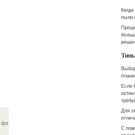
Когда
пыли 
Проце
больш
решен
Типы
Выбор
плани
Если 
остек
требу
Для э
отлич
⇦
С пом