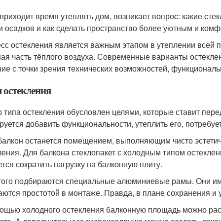
 приходит время утеплять дом, возникает вопрос: какие сте
и осадков и как сделать пространство более уютным и ком
сс остекления является важным этапом в утеплении всей пл
ая часть тёплого воздуха. Современные варианты остекле
ие с точки зрения технических возможностей, функциональн
 остекления
 типа остекления обусловлен целями, которые ставит пере
руется добавить функциональности, утеплить его, потребуе
балкон останется помещением, выполняющим чисто эстетич
ления. Для балкона стеклопакет с холодным типом остеклен
ется сократить нагрузку на балконную плиту.
того подбираются специальные алюминиевые рамы. Они име
аются простотой в монтаже. Правда, в плане сохранения и
ощью холодного остекления балконную площадь можно рас