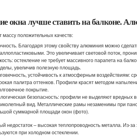
ие окна лучше ставить на балконе. Ал
 массу положительных качеств:
чность. Благодаря этому свойству алюминия можно сделат
аллопластиковыми. Это увеличивает световой поток, прони
кость: остекление не требует массивного парапета на балк
делы, увеличив полезную площадь.
говечность, устойчивость к атмосферным воздействиям: сро
окая палитра оттенков. Профили красят методом напылени
олговечное покрытие.
логическая безопасность: профили не выделяют вредных в
иколепный вид. Металлические рамы незаменимы при пано
ьшой суммарной площади окон (фото).
ый недостаток – высокая теплопроводность металла. Из-з
ьзуются при холодном остеклении.