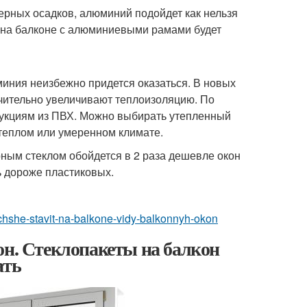
ерных осадков, алюминий подойдет как нельзя
, на балконе с алюминиевыми рамами будет
юминия неизбежно придется оказаться. В новых
чительно увеличивают теплоизоляцию. По
рукциям из ПВХ. Можно выбирать утепленный
теплом или умеренном климате.
ным стеклом обойдется в 2 раза дешевле окон
 дороже пластиковых.
luchshe-stavit-na-balkone-vidy-balkonnyh-okon
он. Стеклопакеты на балкон
ать