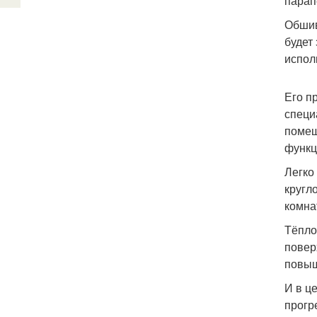
парап
Обшив
будет
испол
Его п
специ
помещ
функц
Легко
кругл
комна
Тёпло
повер
повыш
И в ц
прогр