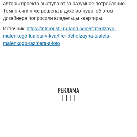
авторы проекта выступают за разумное потребление.
Темно-синяя же решена в духе ар-нуво: об этом
дизайнера попросили владельцы квартиры.
Источник:
https://interer-stil.ru-land.com/stati/dizayn-
malenkogo-tualeta-v-kvartire-idei-dizayna-tualeta-
malenkogo-razmera-s-foto