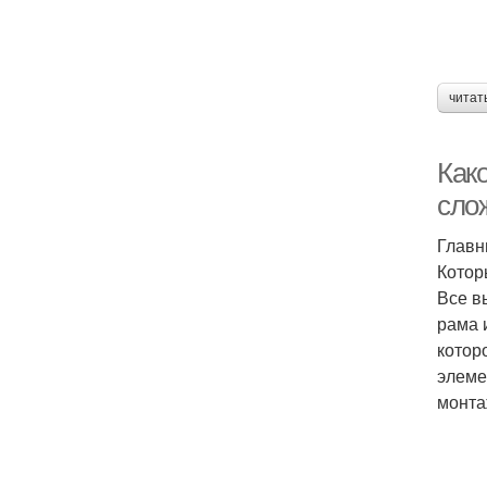
читат
Как
сло
Главн
Котор
Все в
рама 
котор
элеме
монта