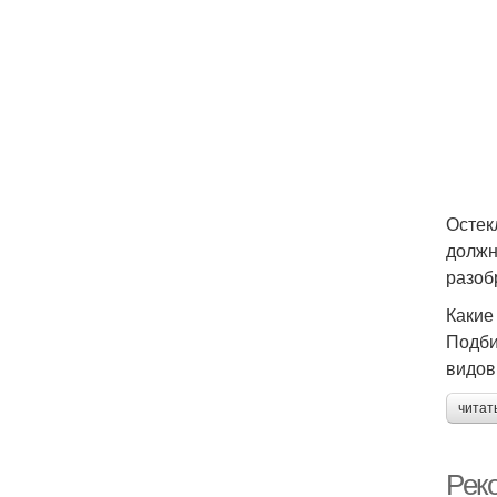
Остек
должн
разоб
Какие
Подби
видов
читат
Рек