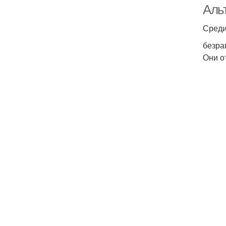
Аль
Среди
безра
Они о