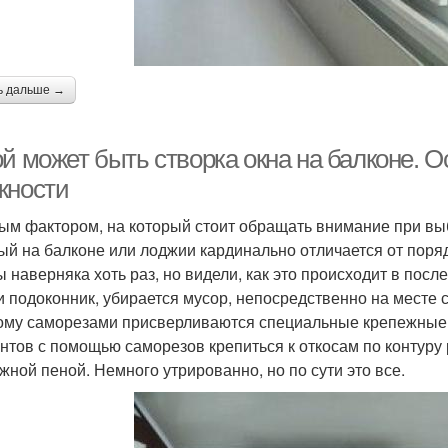
ь дальше →
ой может быть створка окна на балконе. 
жности
ым фактором, на который стоит обращать внимание при выб
ый на балконе или лоджии кардинально отличается от поряд
ы наверняка хоть раз, но видели, как это происходит в пос
и подоконник, убирается мусор, непосредственно на месте 
ому саморезами присверливаются специальные крепежные 
нтов с помощью саморезов крепиться к откосам по контуру
жной пеной. Немного утрированно, но по сути это все.