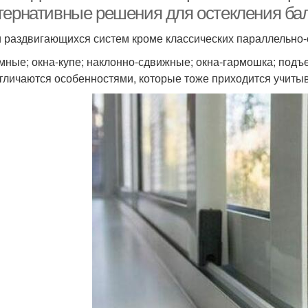
тернативные решения для остекления ба
 раздвигающихся систем кроме классических параллельно
мные; окна-купе; наклонно-сдвижные; окна-гармошка; под
тличаются особенностями, которые тоже приходится учитыв