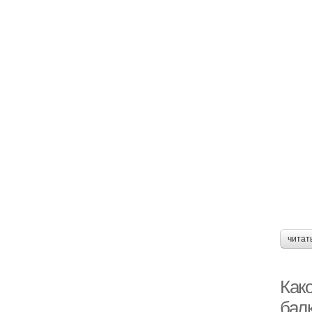
читат
Как
бал