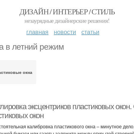
ДИЗАЙН / ИНТЕРЬЕР / СТИЛЬ
незаурядные дизайнерские решения!
главная
новости
статьи
а в летний режим
астиковые окна
улировка эксцентриков пластиковых окон.
стиковых окон
тоятельная калибровка пластикового окна – минутное дело, 
тонкой бумаги или газеты заложите между открытой створкой