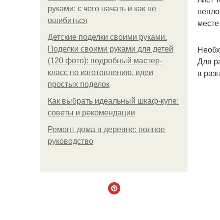
руками: с чего начать и как не
непло
ошибиться
месте
Детские поделки своими руками.
Необх
Поделки своими руками для детей
Для р
(120 фото): подробный мастер-
в раз
класс по изготовлению, идеи
простых поделок
Как выбрать идеальный шкаф-купе:
советы и рекомендации
Ремонт дома в деревне: полное
руководство