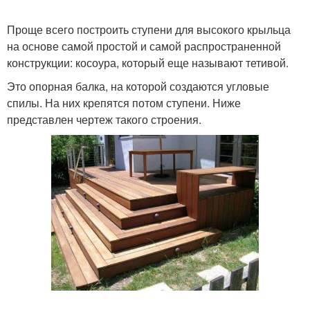
Проще всего построить ступени для высокого крыльца
на основе самой простой и самой распространенной
Закрытое крыльцо
Крыльцо к дому
конструкции: косоура, который еще называют тетивой.
Это опорная балка, на которой создаются угловые
спилы. На них крепятся потом ступени. Ниже
Решения для закрытого
представлен чертеж такого строения.
Закрытые крыльца
крыльца
Красивое крыльцо
Крыльца из дерева
Фундамент под
Железобетонный
крыльцо
фундамент