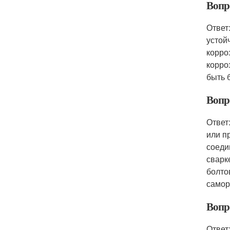
Вопр
Ответ
устой
корро
корро
быть 
Вопр
Ответ
или п
соеди
сварк
болто
самор
Вопр
Ответ