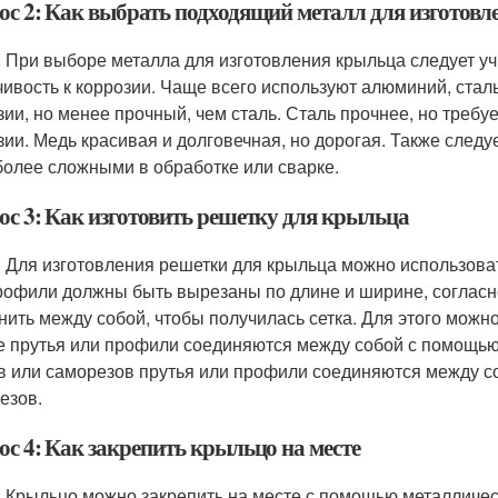
ос 2: Как выбрать подходящий металл для изготов
: При выборе металла для изготовления крыльца следует уч
чивость к коррозии. Чаще всего используют алюминий, стал
зии, но менее прочный, чем сталь. Сталь прочнее, но требу
зии. Медь красивая и долговечная, но дорогая. Также следу
более сложными в обработке или сварке.
ос 3: Как изготовить решетку для крыльца
: Для изготовления решетки для крыльца можно использова
рофили должны быть вырезаны по длине и ширине, согласн
нить между собой, чтобы получилась сетка. Для этого можн
е прутья или профили соединяются между собой с помощью
в или саморезов прутья или профили соединяются между с
езов.
ос 4: Как закрепить крыльцо на месте
: Крыльцо можно закрепить на месте с помощью металличес