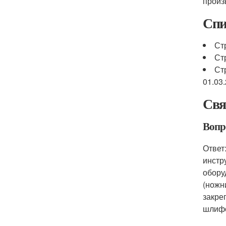
произ
Спи
Ст
Ст
Ст
01.03.
Свя
Вопр
Ответ
инстр
обору
(ножн
закре
шлифо