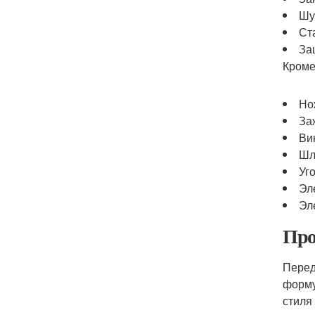
Шу
Ст
За
Кроме
Но
За
Ви
Шл
Уг
Эл
Эл
Про
Перед
форму
стиля