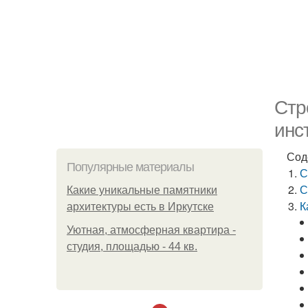
Стр
инс
Сод
Популярные материалы
С
С
Какие уникальные памятники
К
архитектуры есть в Иркутске
Уютная, атмосферная квартира -
студия, площадью - 44 кв.