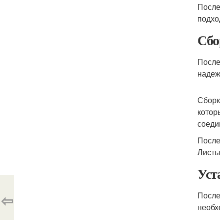
После
подхо
Сбо
После
надеж
Сборк
котор
соеди
После
Листы
Уст
⇦
После
необх