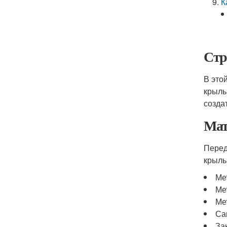
К
Стр
В это
крыль
созда
Мат
Перед
крыль
Ме
Ме
Ме
Са
За