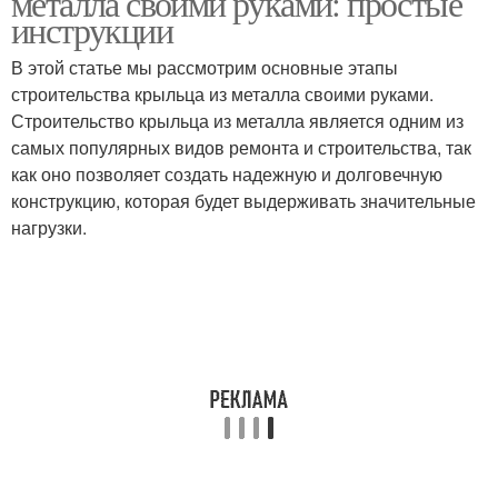
металла своими руками: простые
инструкции
В этой статье мы рассмотрим основные этапы
Фундаменты под
строительства крыльца из металла своими руками.
Столбчатый фундамент
крыльцо
Строительство крыльца из металла является одним из
самых популярных видов ремонта и строительства, так
как оно позволяет создать надежную и долговечную
конструкцию, которая будет выдерживать значительные
Крыльцо без
Свайный фундамент
нагрузки.
фундамента
Деревянное крыльцо
Бетонное крыльцо
Крыльцо из кирпича
Подушка под крыльцо