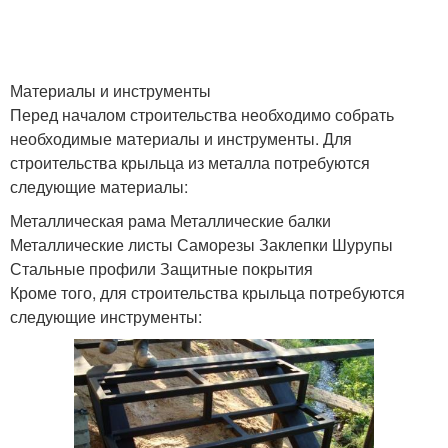
Фундамент под
Основание для
деревянное крыльцо
крыльца
Материалы и инструменты
Перед началом строительства необходимо собрать
необходимые материалы и инструменты. Для
строительства крыльца из металла потребуются
Опалубка под крыльцо
Плитный фундамент
следующие материалы:
Металлическая рама Металлические балки
Металлические листы Саморезы Заклепки Шурупы
Фундамент под
Стальные профили Защитные покрытия
Железобетонный
металлическое
Кроме того, для строительства крыльца потребуются
фундамент
крыльцо
следующие инструменты:
Фундамент для
Пристройка из крыльца
крыльца