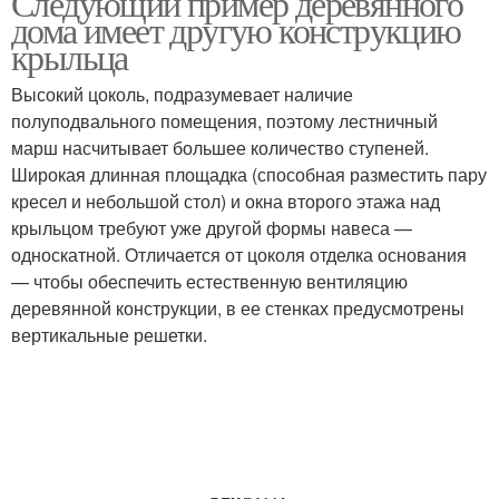
Следующий пример деревянного
дома имеет другую конструкцию
крыльца
Фундаменты под
Высокий цоколь, подразумевает наличие
Приставное крыльцо
крыльцо
полуподвального помещения, поэтому лестничный
марш насчитывает большее количество ступеней.
Широкая длинная площадка (способная разместить пару
кресел и небольшой стол) и окна второго этажа над
Крыльцо без
Подушка под крыльцо
крыльцом требуют уже другой формы навеса —
фундамента
односкатной. Отличается от цоколя отделка основания
— чтобы обеспечить естественную вентиляцию
деревянной конструкции, в ее стенках предусмотрены
Фундамент под
Основание для
вертикальные решетки.
деревянное крыльцо
крыльца
Фундамент под
Опалубка под крыльцо
крыльцо