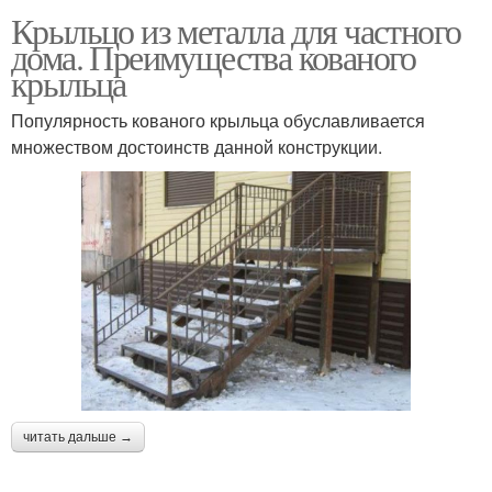
Крыльцо из металла для частного
Крыльцо в частном
дома. Преимущества кованого
Закрытые крыльца
доме
крыльца
Популярность кованого крыльца обуславливается
множеством достоинств данной конструкции.
Решения для закрытого
Красивое крыльцо
крыльца
Фундамент под
Крыльца из дерева
металлическое
крыльцо
Пристройка из крыльца
Крыльцо в дом
читать дальше →