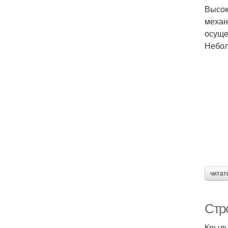
Высок
механ
осуще
Небол
читат
Стр
Крыль