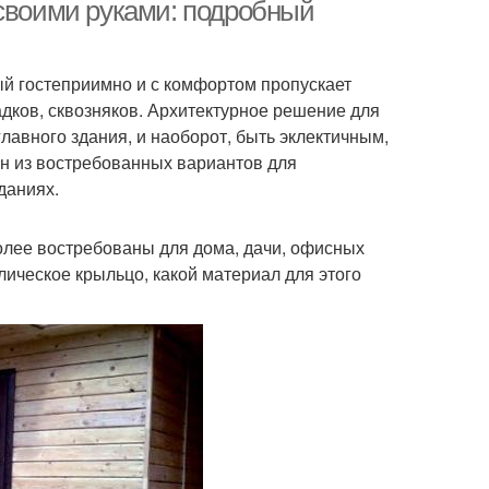
доме
крыльцом
 своими руками: подробный
ый гостеприимно и с комфортом пропускает
мент для крыльца
Крыльцо из дерева
дков, сквозняков. Архитектурное решение для
лавного здания, и наоборот, быть эклектичным,
ин из востребованных вариантов для
даниях.
льцо с навесом
Бетонное крыльцо
более востребованы для дома, дачи, офисных
ическое крыльцо, какой материал для этого
ундамент под
Лестницы для крыльца
крыльцо
Крыльцо без
Подушка под крыльцо
фундамента