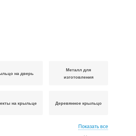
Металл для
ыльцо на дверь
изготовления
екты на крыльце
Деревянное крыльцо
Показать все
льцо в частном
Дом с высоким