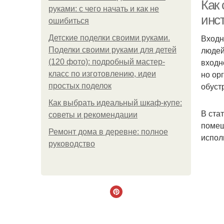
Как
руками: с чего начать и как не
инс
ошибиться
Входн
Детские поделки своими руками.
Кр
людей
Поделки своими руками для детей
входн
(120 фото): подробный мастер-
но ор
класс по изготовлению, идеи
обуст
простых поделок
Как выбрать идеальный шкаф-купе:
В ста
советы и рекомендации
помещ
Ремонт дома в деревне: полное
испол
К
руководство