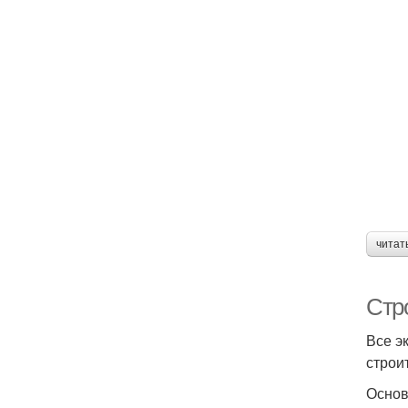
д
читат
Стр
Все э
строи
Основ