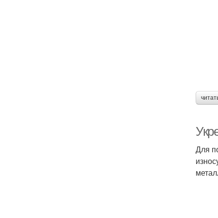
читат
Укр
Для п
износ
метал