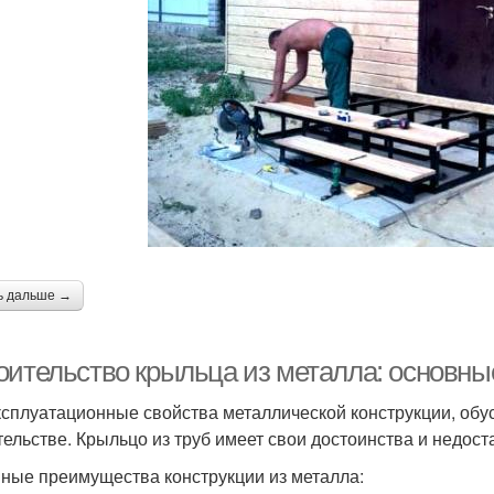
Фундамент под
Основание для крыльца
Опал
еревянное крыльцо
Закрытое крыльцо
Крыльцо к дому
Кр
Крыльца из бетона
Крыльца к дому
Козы
ь дальше →
Плитки на крыльцо
Красивое крыльцо
оительство крыльца из металла: основн
ксплуатационные свойства металлической конструкции, об
тельстве. Крыльцо из труб имеет свои достоинства и недоста
ные преимущества конструкции из металла: