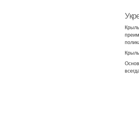
Укр
Крыль
преим
полик
Крыль
Основ
всегд