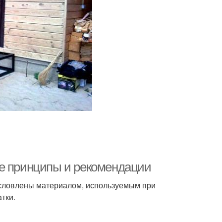
убка под крыльцо
Крыльца с навесом
углое крыльцо
Полукруглое крыльцо
рек над крыльцом
Плитки для крыльца
ые принципы и рекомендации
условлены материалом, используемым при
тки.