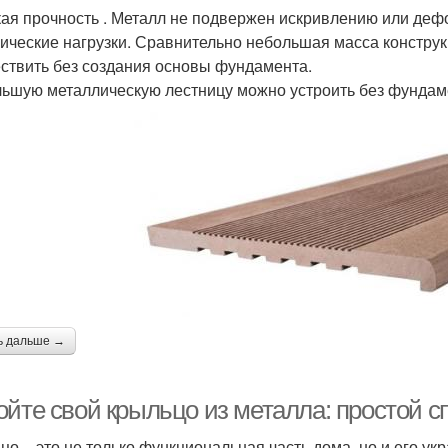
ая прочность . Металл не подвержен искривлению или де
ические нагрузки. Сравнительно небольшая масса конструк
ствить без создания основы фундамента.
ьшую металлическую лестницу можно устроить без фундам
ь дальше →
ойте свой крыльцо из металла: простой с
цо – это не только функциональная часть дома, но и его ук