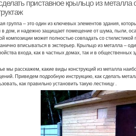
 сделать приставное крыльцо из металла
труктаж
ая группа – это один из ключевых элементов здания, котор
ыльцо перед входом
Входное крыльцо
Фунда
 в дом, и надежно защищает помещение от шума, пыли, оса
ой композиции может полностью совпадать со стилистикой г
ганично вписываться в экстерьер. Крыльцо из металла – од
ройства входа, как в частных домах, так и в общественных з
Крыльцо из бетона
Крыльца из бревен
Кры
тье мы расскажем, какие виды конструкций из металла наи
ений. Приведем подробную инструкцию, как сделать металл
Металлическое
Ф
ьзовать, как правильно установить такую лестницу .
рыльцо из кирпича
крыльцо
Фундаменты под
Крыльцо из уголка
крыльцо