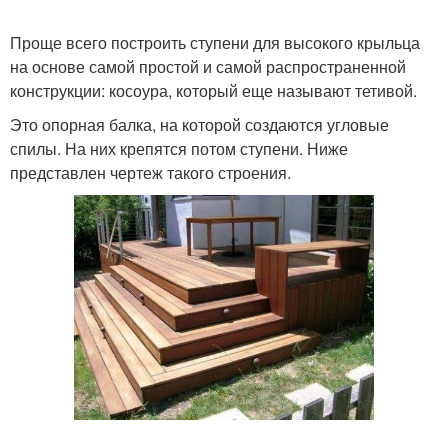
Проще всего построить ступени для высокого крыльца
Фундамент для
на основе самой простой и самой распространенной
Крыльцо с навесом
деревянного крыльца
конструкции: косоура, который еще называют тетивой.
Это опорная балка, на которой создаются угловые
спилы. На них крепятся потом ступени. Ниже
представлен чертеж такого строения.
Крыльцо из бруса
Приставное крыльцо
Крыльцо на даче
Бетонное крыльцо
Крыльцо из кирпича
Крыльца из металла