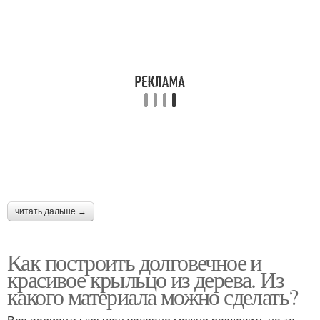
Крыльцо из уголка
Круглое крыльцо
Полукруглое крыльцо
Крыльца из бетона
Крыльца к дому
Козырек над крыльцом
читать дальше →
Как построить долговечное и
Решения для закрытого
красивое крыльцо из дерева. Из
Закрытые крыльца
крыльца
какого материала можно сделать?