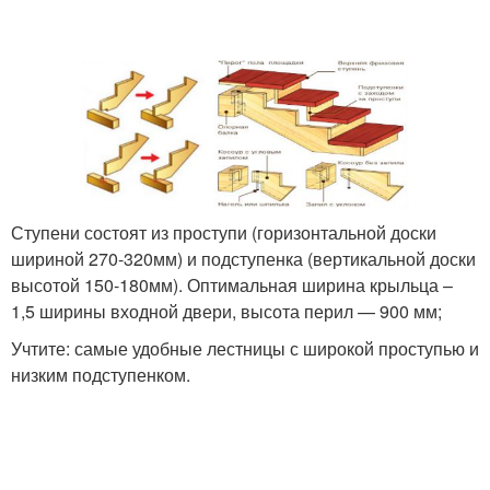
Круглое крыльцо
Полукруглое крыльцо
Крыльцо в частном
Козырек над крыльцом
доме
Ступени состоят из проступи (горизонтальной доски
шириной 270-320мм) и подступенка (вертикальной доски
высотой 150-180мм). Оптимальная ширина крыльца –
Фундамент для
1,5 ширины входной двери, высота перил — 900 мм;
Красивое крыльцо
крыльца
Учтите: самые удобные лестницы с широкой проступью и
низким подступенком.
Закрытые стенки
Закрытый тип