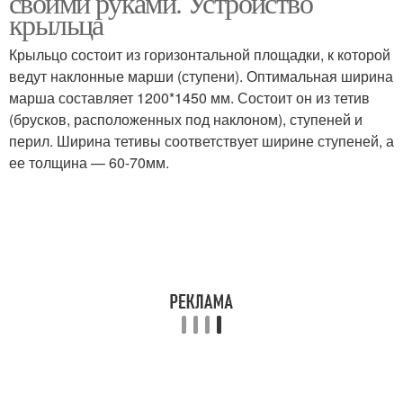
своими руками. Устройство
крыльца
Крыльцо состоит из горизонтальной площадки, к которой
ведут наклонные марши (ступени). Оптимальная ширина
Крыльцо с навесом
Застекленное крыльцо
марша составляет 1200*1450 мм. Состоит он из тетив
(брусков, расположенных под наклоном), ступеней и
перил. Ширина тетивы соответствует ширине ступеней, а
ее толщина — 60-70мм.
Крыльца с навесом
Бетонное крыльцо
Крыльцо из металла
Крыльцо из кирпича
Решения для закрытого
Закрытые крыльца
крыльца