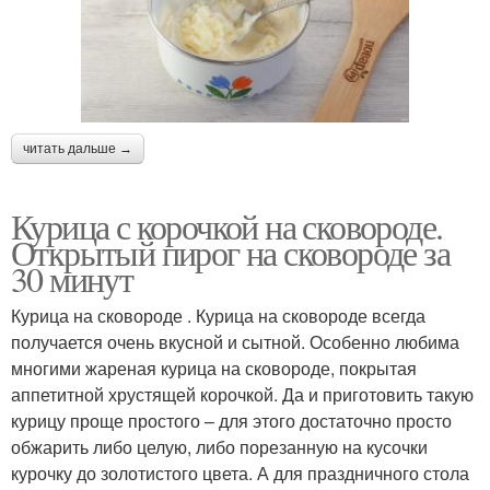
Курица в майонезе
Курица в соевом соусе
читать дальше →
Курица с баклажанами
Курица с яблоками
Курица с корочкой на сковороде.
Открытый пирог на сковороде за
30 минут
Курица перед
Курица на сковороде . Курица на сковороде всегда
Идеальная курица
запеканием
получается очень вкусной и сытной. Особенно любима
многими жареная курица на сковороде, покрытая
аппетитной хрустящей корочкой. Да и приготовить такую
курицу проще простого – для этого достаточно просто
Корочка на курице
Вкусная курица
обжарить либо целую, либо порезанную на кусочки
курочку до золотистого цвета. А для праздничного стола