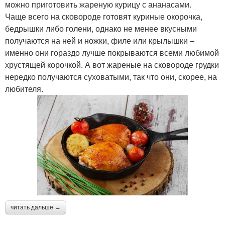
можно приготовить жареную курицу с ананасами.
Чаще всего на сковороде готовят куриные окорочка,
бедрышки либо голени, однако не менее вкусными
Курица на противне
Блюда из курицы
получаются на ней и ножки, филе или крылышки –
именно они гораздо лучше покрываются всеми любимой
хрустящей корочкой. А вот жареные на сковороде грудки
нередко получаются суховатыми, так что они, скорее, на
Хиты из курицы
Целая утка
любителя.
Курица с овощами
Курица с грибами
Курица в сливках
Запеченная курица
читать дальше →