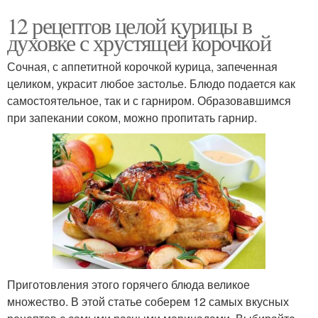
12 рецептов целой курицы в
Картошка с курицей
Картошки с курицей
духовке с хрустящей корочкой
Сочная, с аппетитной корочкой курица, запеченная
целиком, украсит любое застолье. Блюдо подается как
самостоятельное, так и с гарниром. Образовавшимся
Курица на банке
Курица в мультиварке
при запекании соком, можно пропитать гарнир.
Курица с макаронами
Курица в маринаде
Курица в молочно-
чесночном соусе
Приготовления этого горячего блюда великое
множество. В этой статье соберем 12 самых вкусных