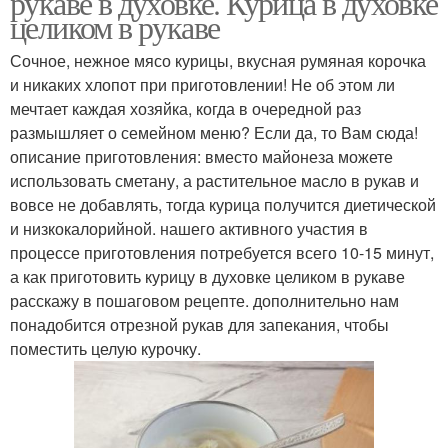
рукаве в духовке. Курица в духовке
целиком в рукаве
Сочное, нежное мясо курицы, вкусная румяная корочка
Курица в сливочно-
и никаких хлопот при приготовлении! Не об этом ли
Бархатная курица
чесночном соусе
мечтает каждая хозяйка, когда в очередной раз
размышляет о семейном меню? Если да, то Вам сюда!
описание приготовления: вместо майонеза можете
использовать сметану, а растительное масло в рукав и
Курица с болгарским
Курица с капустой
вовсе не добавлять, тогда курица получится диетической
перцем
и низкокалорийной. нашего активного участия в
процессе приготовления потребуется всего 10-15 минут,
а как приготовить курицу в духовке целиком в рукаве
расскажу в пошаговом рецепте. дополнительно нам
Жареная курица
Курица в панировке
понадобится отрезной рукав для запекания, чтобы
поместить целую курочку.
Курица в медово-
Курица в сливочном
горчичном соусе
соусе