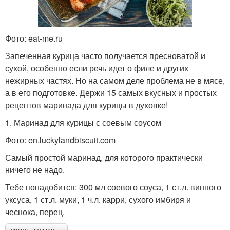
Курица перед
Курица с яблоками
запеканием
Фото: eat-me.ru
Запеченная курица часто получается пресноватой и
сухой, особенно если речь идет о филе и других
нежирных частях. Но на самом деле проблема не в мясе,
Идеальная курица
Корочка на курице
а в его подготовке. Держи 15 самых вкусных и простых
рецептов маринада для курицы в духовке!
1. Маринад для курицы с соевым соусом
Фото: en.luckylandbiscuit.com
Вкусная курица
Курица с мандаринами
Самый простой маринад, для которого практически
ничего не надо.
Тебе понадобится: 300 мл соевого соуса, 1 ст.л. винного
Корочка с картошкой
Курица на противне
уксуса, 1 ст.л. муки, 1 ч.л. карри, сухого имбиря и
чеснока, перец.