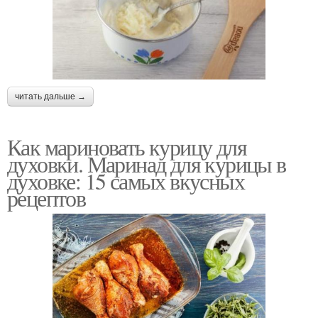
Курица с болгарским
Курица с капустой
перцем
читать дальше →
Жареная курица
Курица в панировке
Как мариновать курицу для
духовки. Маринад для курицы в
духовке: 15 самых вкусных
рецептов
Курица в медово-
Курица в сливочном
горчичном соусе
соусе
Курица в майонезе
Курица с баклажанами