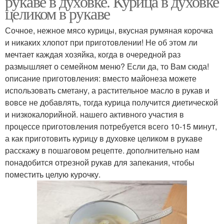
рукаве в духовке. Курица в духовке
целиком в рукаве
Сочное, нежное мясо курицы, вкусная румяная корочка
Курица с соевым
и никаких хлопот при приготовлении! Не об этом ли
Курица с овощами
соусом
мечтает каждая хозяйка, когда в очередной раз
размышляет о семейном меню? Если да, то Вам сюда!
описание приготовления: вместо майонеза можете
использовать сметану, а растительное масло в рукав и
Курица с лапшой
Шашлык из курицы
вовсе не добавлять, тогда курица получится диетической
и низкокалорийной. нашего активного участия в
процессе приготовления потребуется всего 10-15 минут,
а как приготовить курицу в духовке целиком в рукаве
расскажу в пошаговом рецепте. дополнительно нам
Курица с корочкой
Курица на сковороде
понадобится отрезной рукав для запекания, чтобы
поместить целую курочку.
Курица в сливочно-
Бархатная курица
чесночном соусе