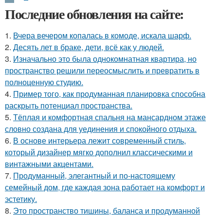
Последние обновления на сайте:
1.
Вчера вечером копалась в комоде, искала шарф.
2.
Десять лет в браке, дети, всё как у людей.
3.
Изначально это была однокомнатная квартира, но
пространство решили переосмыслить и превратить в
полноценную студию.
4.
Пример того, как продуманная планировка способна
раскрыть потенциал пространства.
5.
Тёплая и комфортная спальня на мансардном этаже
словно создана для уединения и спокойного отдыха.
6.
В основе интерьера лежит современный стиль,
который дизайнер мягко дополнил классическими и
винтажными акцентами.
7.
Продуманный, элегантный и по-настоящему
семейный дом, где каждая зона работает на комфорт и
эстетику.
8.
Это пространство тишины, баланса и продуманной