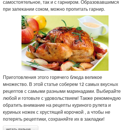
самостоятельное, так и с гарниром. Образовавшимся
Картошки с курицей
Бедро с картошкой
при запекании соком, можно пропитать гарнир.
Картошки в духовке
Курица в сливках
Курица в домашнем
Кусочки с картошкой
соусе
Приготовления этого горячего блюда великое
множество. В этой статье соберем 12 самых вкусных
рецептов с самыми разными маринадами. Выбирайте
Курочка с картошкой
любой и готовьте с удовольствием! Также рекомендую
обратить внимание на рецепты куриного рулета и
куриных ножек с хрустящей корочкой , а чтобы не
потерять рецептики, сохраняйте их в закладки!
читать дальше →