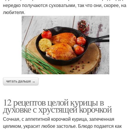
нередко получаются суховатыми, так что они, скорее, на
Курица с лимоном
Курица с грибами
любителя.
Курица без костей
Запеченная курица
Курица в молочно-
Курица в двойном
чесночном соусе
пальто
читать дальше →
12 рецептов целой курицы в
Маринад для целой
Картошка с курицей
духовке с хрустящей корочкой
курицы
Сочная, с аппетитной корочкой курица, запеченная
целиком, украсит любое застолье. Блюдо подается как