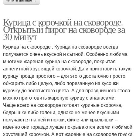
читать дальше →
Рецепт с картошкой
Голени с картошкой
Курица с корочкой на сковороде.
Открытый пирог на сковороде за
30 минут
Фольга с картошкой
Курица в фольге
Курица на сковороде . Курица на сковороде всегда
получается очень вкусной и сытной. Особенно любима
многими жареная курица на сковороде, покрытая
аппетитной хрустящей корочкой. Да и приготовить такую
курицу проще простого – для этого достаточно просто
Курица на банке
Курица на соли
обжарить либо целую, либо порезанную на кусочки
курочку до золотистого цвета. А для праздничного стола
можно приготовить жареную курицу с ананасами.
Чаще всего на сковороде готовят куриные окорочка,
Ингредиенты для
Фаршированная курица
бедрышки либо голени, однако не менее вкусными
курица
получаются на ней и ножки, филе или крылышки –
именно они гораздо лучше покрываются всеми любимой
хрустящей корочкой. А вот жареные на сковороде грудки