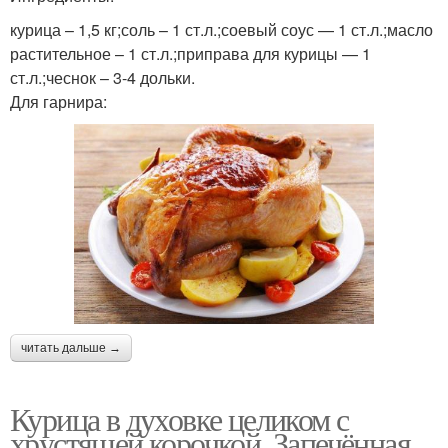
курица – 1,5 кг;соль – 1 ст.л.;соевый соус — 1 ст.л.;масло
растительное – 1 ст.л.;приправа для курицы — 1
ст.л.;чеснок – 3-4 дольки.
Для гарнира:
читать дальше →
Курица в духовке целиком с
хрустящей корочкой. Запечённая