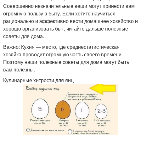
Совершенно незначительные вещи могут принести вам
огромную пользу в быту. Если хотите научиться
рационально и эффективно вести домашнее хозяйство и
Картошка с курицей
Картошки с курицей
хорошо организовать быт, читайте дальше полезные
советы для дома.
Важно: Кухня — место, где среднестатистическая
хозяйка проводит огромную часть своего времени.
Курица на банке
Курица в маринаде
Поэтому наши полезные советы для дома могут быть
вам полезны.
Кулинарные хитрости для яиц
Курица в панировке
Курица с баклажанами
Курица с яблоками
Курица в майонезе