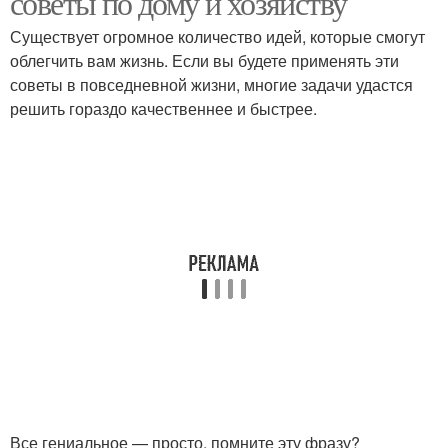
советы по дому и хозяйству
Существует огромное количество идей, которые смогут
облегчить вам жизнь. Если вы будете применять эти
советы в повседневной жизни, многие задачи удастся
Овощи с курицей
Курица в духовке
решить гораздо качественнее и быстрее.
Курица в рукаве
Целая курица
Курица с грибами
Курица в сливках
Сочная курица
Запеченная курица
Все гениальное — просто, помните эту фразу?