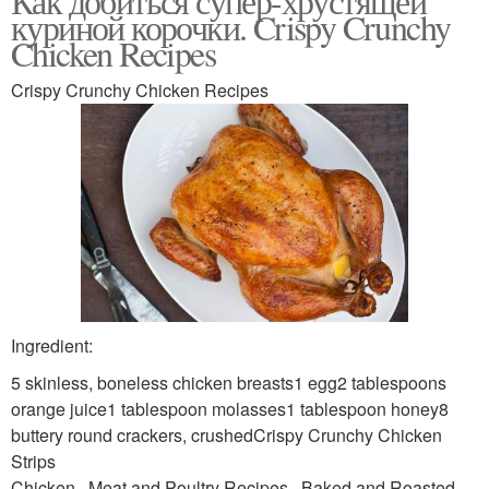
Как добиться супер-хрустящей
куриной корочки. Crispy Crunchy
Chicken Recipes
Crispy Crunchy Chicken Recipes
Ingredient:
5 skinless, boneless chicken breasts1 egg2 tablespoons
orange juice1 tablespoon molasses1 tablespoon honey8
buttery round crackers, crushedCrispy Crunchy Chicken
Strips
Chicken , Meat and Poultry Recipes , Baked and Roasted ,