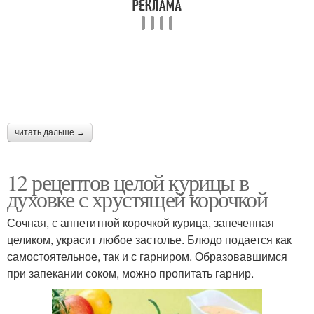
Курица в сливочно-
Бархатная курица
чесночном соусе
Курица с болгарским
Курица с капустой
перцем
читать дальше →
12 рецептов целой курицы в
духовке с хрустящей корочкой
Курица в мультиварке
Курица с макаронами
Сочная, с аппетитной корочкой курица, запеченная
целиком, украсит любое застолье. Блюдо подается как
самостоятельное, так и с гарниром. Образовавшимся
Курица на банке
Курица в маринаде
при запекании соком, можно пропитать гарнир.