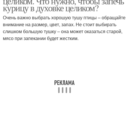
целиком. Что нужно, чтобы запечь
курицу в духовке целиком?
Очень важно выбрать хорошую тушу птицы – обращайте
внимание на размер, цвет, запах. Не стоит выбирать
Курица в фольге
Целая курица
слишком большую тушку – она может оказаться старой,
мясо при запекании будет жестким.
Курица перед
Идеальная курица
запеканием
Сочная курица
Курица в рукаве
Корочка на курице
Курица с картошкой