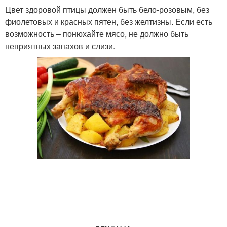
Цвет здоровой птицы должен быть бело-розовым, без
фиолетовых и красных пятен, без желтизны. Если есть
возможность – понюхайте мясо, не должно быть
Вкусная курица
Курица на противне
неприятных запахов и слизи.
Жареная курица
Курица с мандаринами
Курица в молочно-
Запеченная курица
чесночном соусе
Курица с корочкой
Курица на сковороде