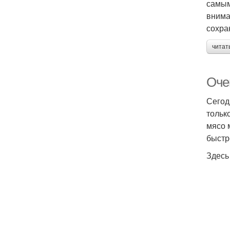
самым
внима
сохра
читат
Очен
Сегод
тольк
мясо 
быстр
Здесь