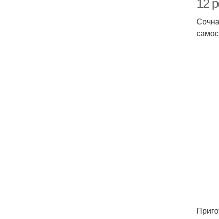
12 
Сочна
самос
Приго