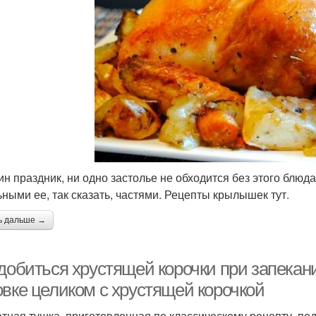
ин праздник, ни одно застолье не обходится без этого блюда
ьными ее, так сказать, частями. Рецепты крылышек тут.
ь дальше →
 добиться хрустящей корочки при запекан
овке целиком с хрустящей корочкой
тная тушка, приготовленная по классическому рецепту, под