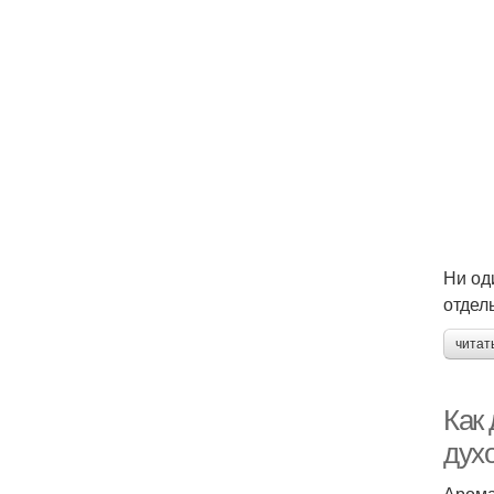
Ни од
отдел
читат
Как
дух
Арома