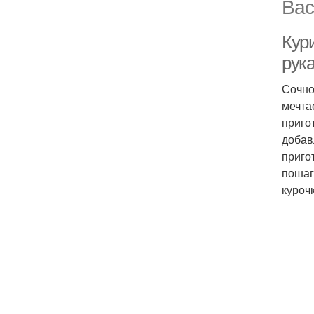
Вас
Кури
рук
Сочно
мечта
приго
добав
приго
пошаг
курочк