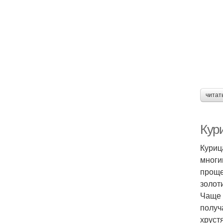
читат
Кури
Куриц
многи
проще
золот
Чаще 
получ
хруст