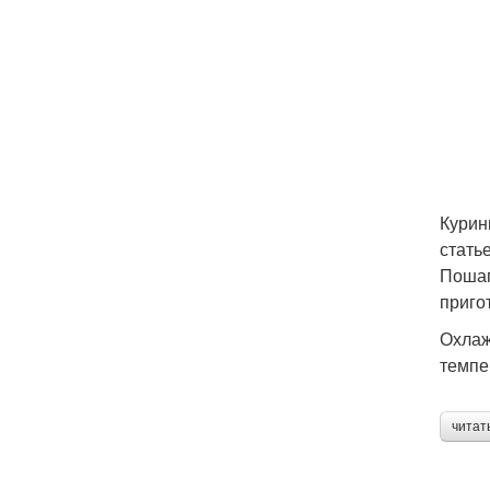
Курин
стать
Пошаг
приго
Охлаж
темпе
читат