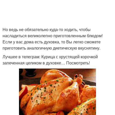
Жареная курица
Курица в панировке
Но ведь не обязательно куда-то ходить, чтобы
насладиться великолепно приготовленным блюдом!
Если у вас дома есть духовка, то Вы легко сможете
Курица в медово-
Курица в сливочном
приготовить аналогичную диетическую вкуснятину.
горчичном соусе
соусе
Лучшее в телеграм: Курица с хрустящей корочкой
запеченная целиком в духовке… Посмотреть!
Корочка в духовке
Курица в майонезе
Курица на банке
Корочка на сковороде