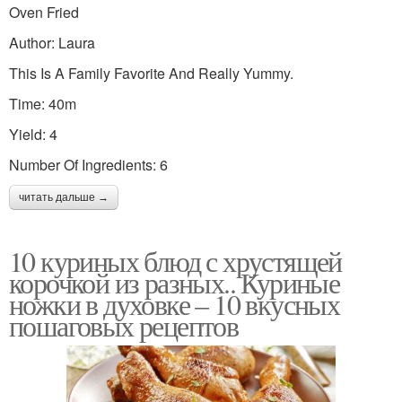
Oven Fried
Author: Laura
This Is A Family Favorite And Really Yummy.
Time: 40m
Yield: 4
Number Of Ingredients: 6
читать дальше →
10 куриных блюд с хрустящей
корочкой из разных.. Куриные
ножки в духовке – 10 вкусных
пошаговых рецептов