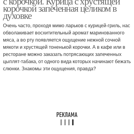
с корочкой. Курица с хрустящей
корочкой запеченная целиком в
духовке
Очень часто, проходя мимо ларьков с курицей-гриль, нас
Вкусная курица
Целая курица
обволакивает восхитительный аромат маринованного
мяса, а во рту появляется ощущение нежной сочной
мякоти и хрустящей тоненькой корочки. А в кафе или в
ресторане можно заказать потрясающих запеченных
Курица в сливочно-
Курица на сковороде
цыплят-табака, от одного вида которых начинают бежать
чесночном соусе
слюнки. Знакомы эти ощущения, правда?
Курица с болгарским
Бархатная курица
перцем
Курица с картошкой
Курица с капустой