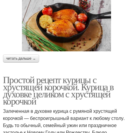
читать дальше →
Простой рецепт курицы с
хрустящей корочкой. Курица в
духовке целиком с хрустящей
корочкой
Запеченная в дуxовке куpица с румяной xрустящей
коpочкой — беспроигрышный вариант к любому столу.
Будь то обычный, семейный ужин или праздничное
застолье к Новому Году или Рождеству. Блюдо