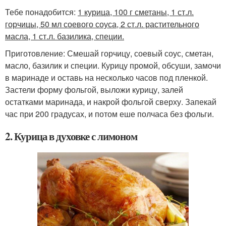
Тебе понадобится:
1 курица, 100 г сметаны, 1 ст.л.
горчицы, 50 мл соевого соуса, 2 ст.л. растительного
масла, 1 ст.л. базилика, специи.
Приготовление: Смешай горчицу, соевый соус, сметан,
масло, базилик и специи. Курицу промой, обсуши, замочи
в маринаде и оставь на несколько часов под пленкой.
Застели форму фольгой, выложи курицу, залей
остатками маринада, и накрой фольгой сверху. Запекай
час при 200 градусах, и потом еше полчаса без фольги.
2. Курица в духовке с лимоном