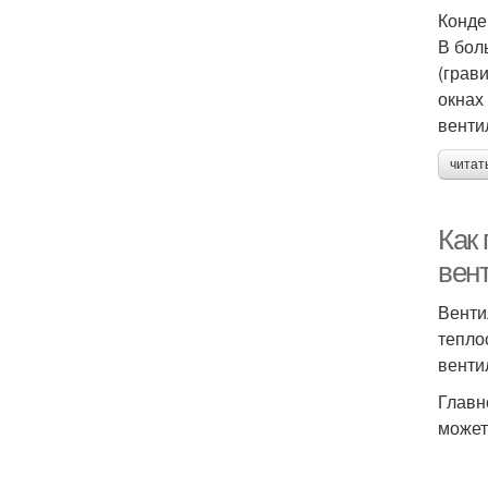
Конде
В бол
(грав
окнах
венти
читат
Как
вен
Венти
тепло
венти
Главн
может