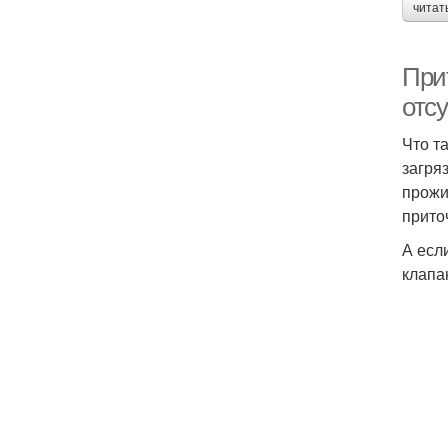
читат
При
отсу
Что т
загря
прожи
прито
А есл
клапа