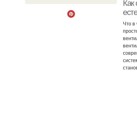
Как
ест
Что в
прост
венти
венти
совре
систе
стано