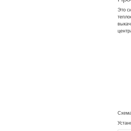
Это с
тепло
выкач
центр
Схема
Устан