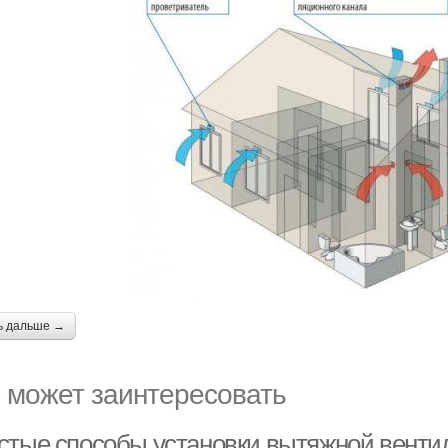
ь дальше →
 может заинтересовать
стые способы установки вытяжной венти