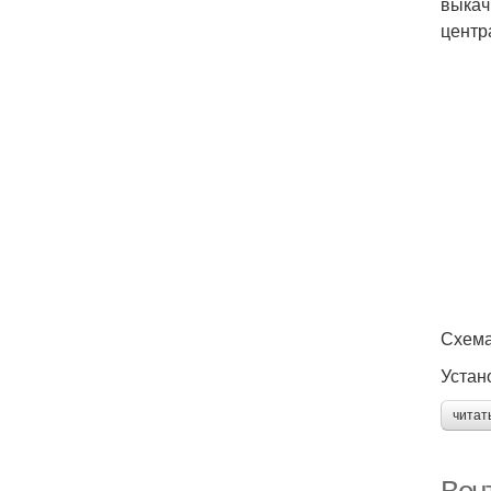
выкач
центр
Схема
Устан
читат