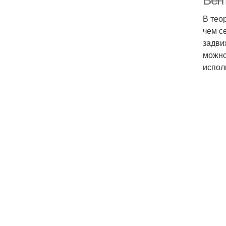
Вен
В тео
чем с
задви
можно
испол