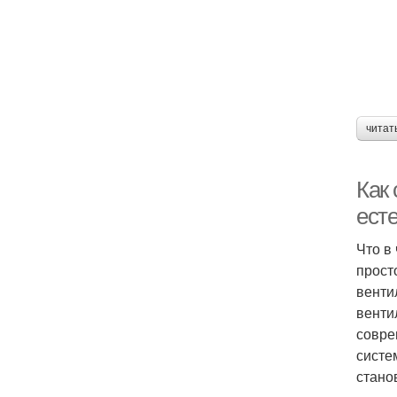
читат
Как
ест
Что в
прост
венти
венти
совре
систе
стано