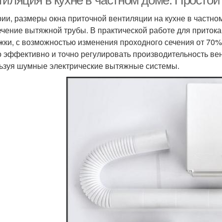
тиляция в кухне в частном доме. Простой
рии, размеры окна приточной вентиляции на кухне в частн
ечение вытяжной трубы. В практической работе для притока
жки, с возможностью изменения проходного сечения от 70%
 эффективно и точно регулировать производительность вен
ьзуя шумные электрические вытяжные системы.