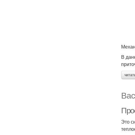
Механ
В дан
приточ
читат
Вас
Про
Это с
тепло