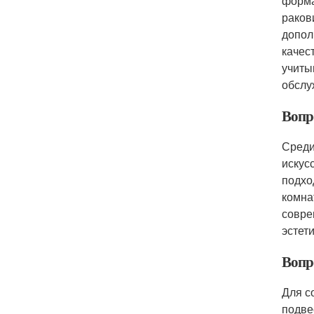
форма
раков
допол
качес
учиты
обслу
Вопр
Среди
искус
подхо
комна
совре
эстет
Вопр
Для с
подве