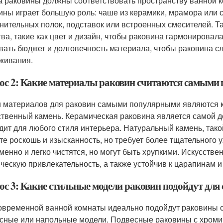
 раковины должны соответствовать пространству ванной к
ины играет большую роль: чаше из керамики, мрамора или с
нительных полок, подставок или встроенных смесителей. Та
тва, такие как цвет и дизайн, чтобы раковина гармонировал
вать бюджет и долговечность материала, чтобы раковина сл
живания.
ос 2: Какие материалы раковин считаются самыми
 материалов для раковин самыми популярными являются ке
ственный камень. Керамическая раковина является самой до
дит для любого стиля интерьера. Натуральный камень, тако
те роскошь и изысканность, но требует более тщательного
менно и легко чистятся, но могут быть хрупкими. Искусстве
ическую привлекательность, а также устойчив к царапинам и
ос 3: Какие стильные модели раковин подойдут для
овременной ванной комнаты идеально подойдут раковины с
сные или напольные модели. Подвесные раковины с хром