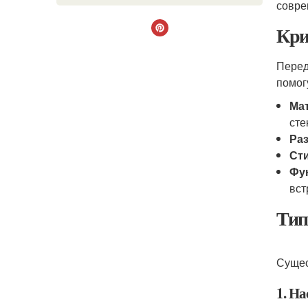
совре
Кри
Перед
помог
Ма
сте
Ра
Ст
Фу
вст
Тип
Сущес
1. Н