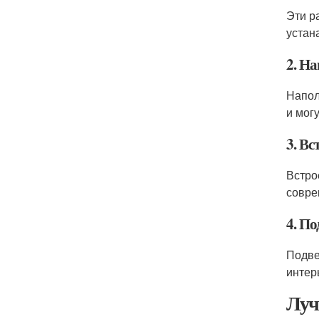
Эти р
устан
2. Н
Напол
и мог
3. В
Встро
совре
4. П
Подве
интер
Луч