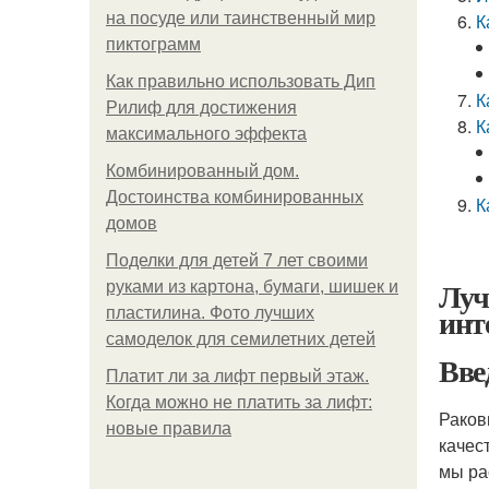
на посуде или таинственный мир
К
пиктограмм
Как правильно использовать Дип
К
Рилиф для достижения
К
максимального эффекта
Комбинированный дом.
Достоинства комбинированных
К
домов
Поделки для детей 7 лет своими
Луч
руками из картона, бумаги, шишек и
инт
пластилина. Фото лучших
самоделок для семилетних детей
Вве
Платит ли за лифт первый этаж.
Когда можно не платить за лифт:
Раков
новые правила
качес
мы ра