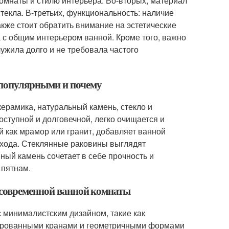
омнаты и стилю интерьера. Во-вторых, материал
текла. В-третьих, функциональность: наличие
кже стоит обратить внимание на эстетические
а с общим интерьером ванной. Кроме того, важно
ужила долго и не требовала частого
 популярными и почему
рамика, натуральный камень, стекло и
ступной и долговечной, легко очищается и
й как мрамор или гранит, добавляет ванной
 ухода. Стеклянные раковины выглядят
нный камень сочетает в себе прочность и
 пятнам.
 современной ванной комнаты
 минималистским дизайном, такие как
ированными кранами и геометричными формами