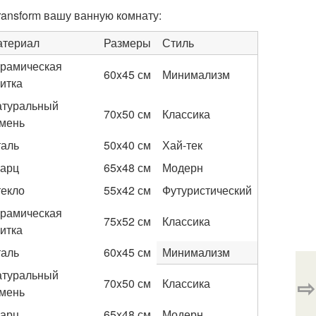
ransform вашу ванную комнату:
атериал
Размеры
Стиль
рамическая
60x45 см
Минимализм
итка
атуральный
70x50 см
Классика
мень
аль
50x40 см
Хай-тек
арц
65x48 см
Модерн
екло
55x42 см
Футуристический
рамическая
75x52 см
Классика
итка
аль
60x45 см
Минимализм
атуральный
⇨
70x50 см
Классика
мень
арц
65x48 см
Модерн