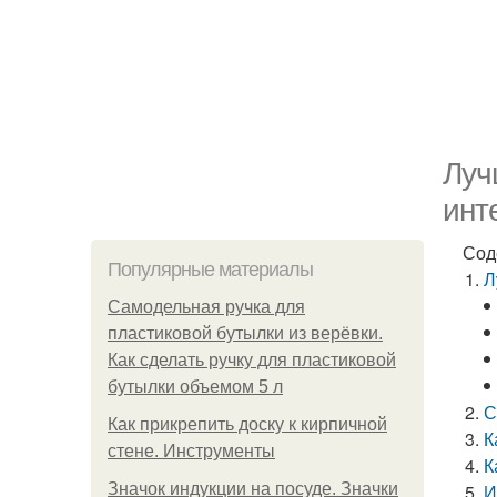
Луч
инт
Сод
Популярные материалы
Л
Самодельная ручка для
пластиковой бутылки из верёвки.
Как сделать ручку для пластиковой
бутылки объемом 5 л
С
Как прикрепить доску к кирпичной
К
стене. Инструменты
К
Значок индукции на посуде. Значки
И