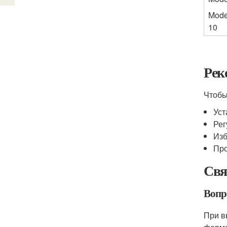
Mode
10
Рек
Чтобы
Уст
Рег
Изб
Про
Свя
Вопр
При в