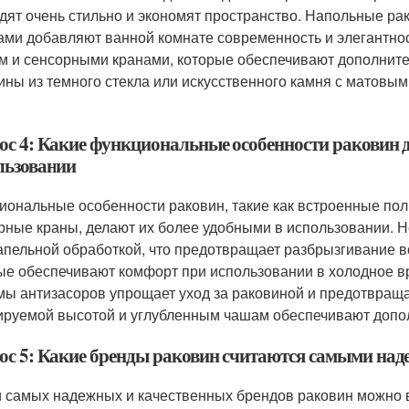
дят очень стильно и экономят пространство. Напольные ра
ми добавляют ванной комнате современность и элегантно
м и сенсорными кранами, которые обеспечивают дополнител
ины из темного стекла или искусственного камня с матов
ос 4: Какие функциональные особенности раковин д
льзовании
иональные особенности раковин, такие как встроенные пол
рные краны, делают их более удобными в использовании. 
апельной обработкой, что предотвращает разбрызгивание в
ые обеспечивают комфорт при использовании в холодное вр
мы антизасоров упрощает уход за раковиной и предотвращае
ируемой высотой и углубленным чашам обеспечивают допо
ос 5: Какие бренды раковин считаются самыми на
 самых надежных и качественных брендов раковин можно выде