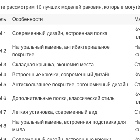
те рассмотрим 10 лучших моделей раковин, которые могутt
ель
Особенности
М
Ке
l 1
Современный дизайн, встроенная полка
пл
Натуральный камень, антибактериальное
Н
l 2
покрытие
ка
l 3
Складная крышка, экономия места
Ст
l 4
Встроенные крючки, современный дизайн
Кв
l 5
Антискользящее покрытие, эргономичный дизайн
Ст
Ке
l 6
Дополнительные полки, классический стиль
пл
l 7
Легкая установка, современный вид
Ст
Натуральный камень, встроенная подставка для
Н
l 8
мыла
ка
l 9
Современный дизайн, встроенные крючки
Кв