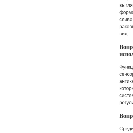
выгля
форма
сливо
раков
вид.
Вопр
испо
Функц
сенсо
антик
котор
систе
регул
Вопр
Среди