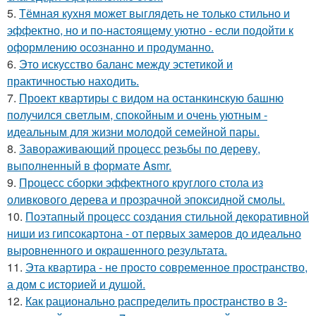
5.
Тёмная кухня может выглядеть не только стильно и
эффектно, но и по-настоящему уютно - если подойти к
оформлению осознанно и продуманно.
6.
Это искусство баланс между эстетикой и
практичностью находить.
7.
Проект квартиры с видом на останкинскую башню
получился светлым, спокойным и очень уютным -
идеальным для жизни молодой семейной пары.
8.
Завораживающий процесс резьбы по дереву,
выполненный в формате Asmr.
9.
Процесс сборки эффектного круглого стола из
оливкового дерева и прозрачной эпоксидной смолы.
10.
Поэтапный процесс создания стильной декоративной
ниши из гипсокартона - от первых замеров до идеально
выровненного и окрашенного результата.
11.
Эта квартира - не просто современное пространство,
а дом с историей и душой.
12.
Как рационально распределить пространство в 3-