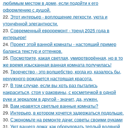
любимым местом в доме, если подойти к его
оформлению с душой.
22.
Этот интерьер - воплощение легкости, уюта и
утончённой элегантности.
23.
Современный евроремонт - тренд 2025 года в
интерьере!
24.
Проект этой ванной комнаты - настоящий пример
баланса текстур и оттенков.
25.
Посмотрите, какая светлая, умиротворённая, но в то
же время изысканная ванная комната получилась!
26.
Творчество - это волшебство, когда из, казалось бы,
ненужного рождается настоящая красота.
27.
В том случае, если вы хоть раз пытались
накраситься, стоя у раковины, с косметичкой в одной
руке и зеркалом в другой - значит, да, нужен.
28.
Вам нравятся светлые ванные комнаты?
29.
Интерьер, в котором хочется задержаться подольше.
30.
Сэкономьте на ремонте дачи: советы своими руками
31.
Уют вашего дома: как оборудовать теплый водяной