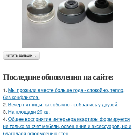
читать дальше →
Последние обновления на сайте:
1.
Мы прожили вместе больше года - спокойно, тепло,
без конфликтов.
2.
Вечер пятницы, как обычно - собрались у друзей.
3.
На площади 29 кв.
4.
Общее восприятие интерьера квартиры формируется
не только за счет мебели, освещения и аксессуаров, но и
благодаря оформлению стен.