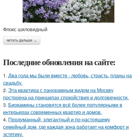
Флокс шиловидный
читать дальше →
Последние обновления на сайте:
1.
Два года мы были вместе - любовь, страсть, планы на
свадьбу.
2.
Эта квартира с панорамным видом на Москву
построена на принципах спокойствия и долговечности.
3.
Биокамины становятся всё более популярными в
интерьерах современных квартир и домов.
4.
Продуманный, элегантный и по-настоящему
семейный дом, где каждая зона работает на комфорт и
эстетику.