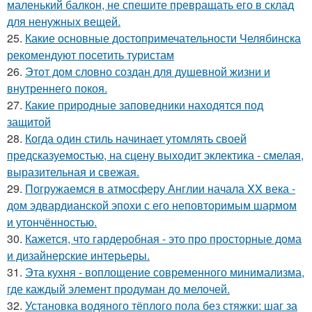
маленький балкон, не спешите превращать его в склад
для ненужных вещей.
25.
Какие основные достопримечательности Челябинска
рекомендуют посетить туристам
26.
Этот дом словно создан для душевной жизни и
внутреннего покоя.
27.
Какие природные заповедники находятся под
защитой
28.
Когда один стиль начинает утомлять своей
предсказуемостью, на сцену выходит эклектика - смелая,
выразительная и свежая.
29.
Погружаемся в атмосферу Англии начала XX века -
дом эдвардианской эпохи с его неповторимым шармом
и утончённостью.
30.
Кажется, что гардеробная - это про просторные дома
и дизайнерские интерьеры.
31.
Эта кухня - воплощение современного минимализма,
где каждый элемент продуман до мелочей.
32.
Установка водяного тёплого пола без стяжки: шаг за