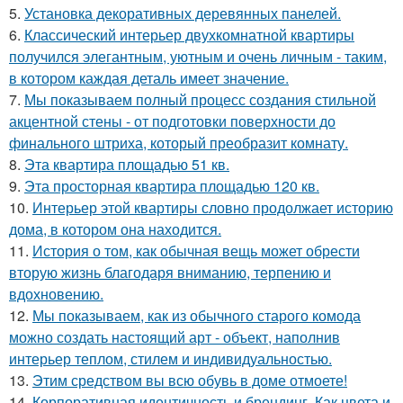
5.
Установка декоративных деревянных панелей.
6.
Классический интерьер двухкомнатной квартиры
получился элегантным, уютным и очень личным - таким,
в котором каждая деталь имеет значение.
7.
Мы показываем полный процесс создания стильной
акцентной стены - от подготовки поверхности до
финального штриха, который преобразит комнату.
8.
Эта квартира площадью 51 кв.
9.
Эта просторная квартира площадью 120 кв.
10.
Интерьер этой квартиры словно продолжает историю
дома, в котором она находится.
11.
История о том, как обычная вещь может обрести
вторую жизнь благодаря вниманию, терпению и
вдохновению.
12.
Мы показываем, как из обычного старого комода
можно создать настоящий арт - объект, наполнив
интерьер теплом, стилем и индивидуальностью.
13.
Этим средством вы всю обувь в доме отмоете!
14.
Корпоративная идентичность и брендинг. Как цвета и