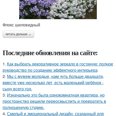
Флокс шиловидный
читать дальше →
Последние обновления на сайте:
1.
Как выбрать декоративное зеркало в гостиную: полное
руководство по созданию эффектного интерьера
2.
Мы с мужем молодые, нам чуть больше двадцати,
вместе уже несколько лет, есть маленький ребёнок -
сыну всего год.
3.
Изначально это была однокомнатная квартира, но
пространство решили переосмыслить и превратить в
полноценную студию.
4.
Смелый и эмоциональный дизайн, созданный для