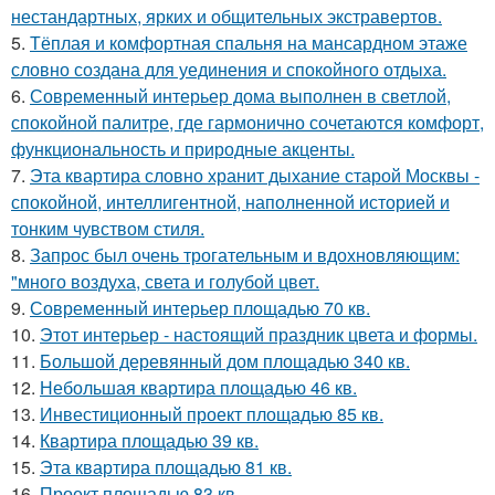
нестандартных, ярких и общительных экстравертов.
5.
Тёплая и комфортная спальня на мансардном этаже
словно создана для уединения и спокойного отдыха.
6.
Современный интерьер дома выполнен в светлой,
спокойной палитре, где гармонично сочетаются комфорт,
функциональность и природные акценты.
7.
Эта квартира словно хранит дыхание старой Москвы -
спокойной, интеллигентной, наполненной историей и
тонким чувством стиля.
8.
Запрос был очень трогательным и вдохновляющим:
"много воздуха, света и голубой цвет.
9.
Современный интерьер площадью 70 кв.
10.
Этот интерьер - настоящий праздник цвета и формы.
11.
Большой деревянный дом площадью 340 кв.
12.
Небольшая квартира площадью 46 кв.
13.
Инвестиционный проект площадью 85 кв.
14.
Квартира площадью 39 кв.
15.
Эта квартира площадью 81 кв.
16.
Проект площадью 83 кв.