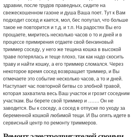
здравии, после трудов праведных, сидите на
свежескошенном газоне и душа Ваша поет. Тут к Вам
подходит сосед и кается, мол, бес попутал, что больше
такое не повторится и т.д. и т.п. На радостях Вы его
прощаете, миритесь несколько часов о то и дней и в
процессе примирения отдаете свой бензиновый
триммер соседу, у него же тещина кошка в высокой
траве потерялась и теще плохо, так как надо скосить
траву и найти кошку, а его триммер сломался. Через
некоторое время сосед возвращает триммер, и Вы
отмечаете это событие несколько часов, а то и дней.
Наступает час повторной битвы со злобной травой,
которая захватила весь Ваш участок и грозит соседним
участкам. Вы берете свой триммер и ……. Он не
заводится. Вы к соседу, а сосед в отпуске по уходу за
беременной кошкой любимой тещи. И Вы опять идете в
сервисный центр по ремонту триммеров.
Ремонт электродвигателей своими