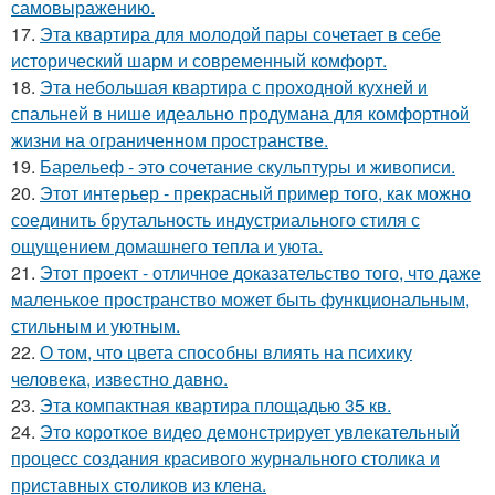
самовыражению.
17.
Эта квартира для молодой пары сочетает в себе
исторический шарм и современный комфорт.
18.
Эта небольшая квартира с проходной кухней и
спальней в нише идеально продумана для комфортной
жизни на ограниченном пространстве.
19.
Барельеф - это сочетание скульптуры и живописи.
20.
Этот интерьер - прекрасный пример того, как можно
соединить брутальность индустриального стиля с
ощущением домашнего тепла и уюта.
21.
Этот проект - отличное доказательство того, что даже
маленькое пространство может быть функциональным,
стильным и уютным.
22.
О том, что цвета способны влиять на психику
человека, известно давно.
23.
Эта компактная квартира площадью 35 кв.
24.
Это короткое видео демонстрирует увлекательный
процесс создания красивого журнального столика и
приставных столиков из клена.