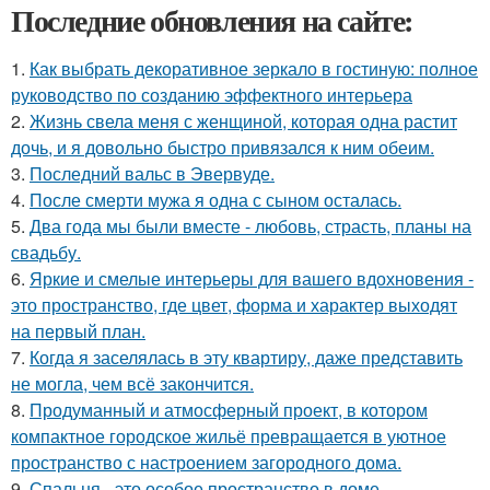
Последние обновления на сайте:
1.
Как выбрать декоративное зеркало в гостиную: полное
руководство по созданию эффектного интерьера
2.
Жизнь свела меня с женщиной, которая одна растит
дочь, и я довольно быстро привязался к ним обеим.
3.
Последний вальс в Эвервуде.
4.
После смерти мужа я одна с сыном осталась.
5.
Два года мы были вместе - любовь, страсть, планы на
свадьбу.
6.
Яркие и смелые интерьеры для вашего вдохновения -
это пространство, где цвет, форма и характер выходят
на первый план.
7.
Когда я заселялась в эту квартиру, даже представить
не могла, чем всё закончится.
8.
Продуманный и атмосферный проект, в котором
компактное городское жильё превращается в уютное
пространство с настроением загородного дома.
9.
Спальня - это особое пространство в доме,