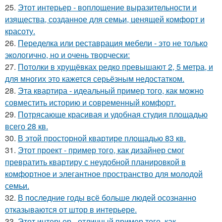
25.
Этот интерьер - воплощение выразительности и
изящества, созданное для семьи, ценящей комфорт и
красоту.
26.
Переделка или реставрация мебели - это не только
экологично, но и очень творчески:
27.
Потолки в хрущёвках редко превышают 2, 5 метра, и
для многих это кажется серьёзным недостатком.
28.
Эта квартира - идеальный пример того, как можно
совместить историю и современный комфорт.
29.
Потрясающе красивая и удобная студия площадью
всего 28 кв.
30.
В этой просторной квартире площадью 83 кв.
31.
Этот проект - пример того, как дизайнер смог
превратить квартиру с неудобной планировкой в
комфортное и элегантное пространство для молодой
семьи.
32.
В последние годы всё больше людей осознанно
отказываются от штор в интерьере.
33.
Этот интерьер - отличный пример того, как