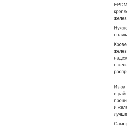
EPDM)
крепл
желез
Нужно
полик
Крове
желез
надеж
с жел
распр
Из-за
в рай
прони
и жел
лучше
Самор