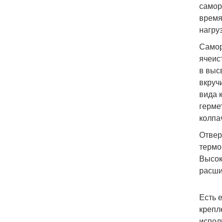
самор
время
нагру
Самор
ячеис
в выс
вкруч
вида 
герме
колпа
Отвер
термо
Высок
расши
Есть 
крепл
испол