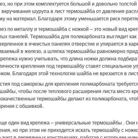
ез, но при этом комплектуется большой и довольно толсто
 вкручивания шурупа в лист термошайба от давления расп
зку на материал. Благодаря этому уменьшается риск перет
ез по металлу и термошайба с ножкой – это новый вид кре
тых панелей. Термошайба для поликарбоната выглядит как 
верленное в ячеистых панелях отверстие и упирается в кар
иваемый в железо, а шляпка термошайбы равномерно прида
крепежа нужно учитывать, что длина ножки должна подбира
тичности крепления под термошайбу ставят специальное уп
чком. Благодаря этой технологии шайба не врезается в лис
стия под саморезы для крепления поликарбоната требуетс
шайбы, чтобы после теплового расширения листа место к
окачественные термошайбы делают из поликарбоната, что
рения с обшивкой.
еще один вид крепежа – универсальные термошайбы . Они н
ения, но при этом не приходится искать термошайбу с ножк
ьзуют в деревянных конструкциях, работая с которыми нужн