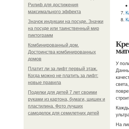
Рилиф для достижения
максимального эффекта
К
К
Значок индукции на посуде. Значки
на посуде или таинственный мир
пиктограмм
Кре
Комбинированный дом.
мат
Достоинства комбинированных
домов
У пол
Платит ли за лифт первый этаж.
Данны
Когда можно не платить за лифт:
качес
новые правила
света
повре
Поделки для детей 7 лет своими
строи
руками из картона, бумаги, шишек и
пластилина. Фото лучших
Кажды
самоделок для семилетних детей
ультр
На ли