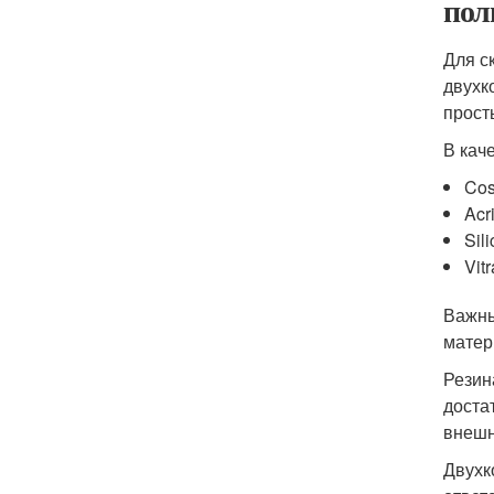
пол
Для с
двухк
прост
В кач
Cos
Acri
Sil
Vitr
Важны
матер
Резин
доста
внешн
Двухк