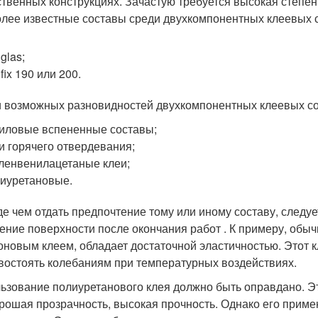
ственных конструкциях. Зачастую требуется высокая степен
лее известные составы среди двухкомпонентных клеевых 
uglas;
ifix 190 или 200.
 возможных разновидностей двухкомпонентных клеевых со
иловые вспененные составы;
и горячего отвердевания;
ленвенилацетаные клеи;
иуретановые.
е чем отдать предпочтение тому или иному составу, следуе
ение поверхности после окончания работ . К примеру, обычн
оновым клеем, обладает достаточной эластичностью. Этот 
востоять колебаниям при температурных воздействиях.
ьзование полиуретанового клея должно быть оправдано. Э
орошая прозрачность, высокая прочность. Однако его прим