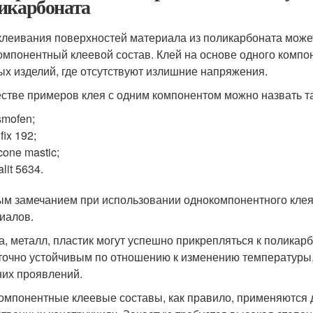
икарбоната
клеивания поверхностей материала из поликарбоната може
омпонентный клеевой состав. Клей на основе одного компо
ых изделий, где отсутствуют излишние напряжения.
естве примеров клея с одним компонентом можно назвать 
mofen;
fix 192;
icone mastic;
alit 5634.
м замечанием при использовании однокомпонентного клея
иалов.
а, металл, пластик могут успешно прикрепляться к поликар
точно устойчивым по отношению к изменению температуры,
их проявлений.
омпонентные клеевые составы, как правило, применяются 