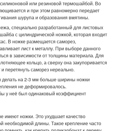
й силиконовой или резиновой термошайбой. Во
лющивается и при этом равномерно передает
ягивания шурупа и образования вмятины.
пежа, специально разработанный для листовых
шайба с цилиндрической ножкой, которая входит
кас. В ножке размещается саморез,
вливает лист к металлу. При выборе данного
ться в зависимости от толщины материала. Для
лотняющее кольцо, а сверху она закупоривается
т и перетянуть саморез нереально.
я делать на 2-3 мм больше ширины ножки
репления не деформировалось.
бы у неё был одинаковый коэффициент
е имеют ножки. Это ухудшает качество
ой необходимой длины. Такое крепление часто
о помнить, как крепить поликарбонат к дереву.