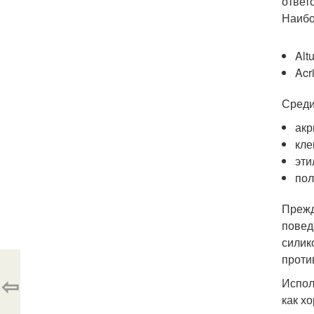
ответ
Наибо
Alt
Acr
Среди
акр
кле
эти
пол
Прежд
повед
силик
проти
⇦
Испол
как х