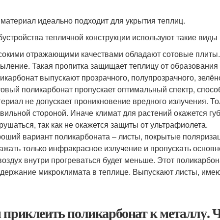
 материал идеально подходит для укрытия теплиц.
бустройства тепличной конструкции используют такие виды
окими отражающими качествами обладают сотовые плиты.
ыление. Такая пропитка защищает теплицу от образования 
икарбонат выпускают прозрачного, полупрозрачного, зелёног
овый поликарбонат пропускает оптимальный спектр, спосо
ериал не допускает проникновение вредного излучения. То
вильной стороной. Иначе климат для растений окажется гу
рушаться, так как не окажется защиты от ультрафиолета.
оший вариант поликарбоната – листы, покрытые поляриза
ажать только инфракрасное излучение и пропускать основн
воздух внутри прогреваться будет меньше. Этот поликарбо
держание микроклимата в теплице. Выпускают листы, име
 приклеить поликарбонат к металлу. Ч