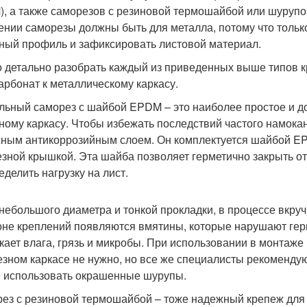
, а также саморезов с резиновой термошайбой или шурупо
ении саморезы должны быть для металла, потому что только
ный профиль и зафиксировать листовой материал.
 детально разобрать каждый из приведенных выше типов кр
арбонат к металлическому каркасу.
льный саморез с шайбой EPDM – это наиболее простое и до
ному каркасу. Чтобы избежать последствий частого намока
ным антикоррозийным слоем. Он комплектуется шайбой EPD
езной крышкой. Эта шайба позволяет герметично закрыть о
еделить нагрузку на лист.
 небольшого диаметра и тонкой прокладки, в процессе вкру
оне креплений появляются вмятины, которые нарушают герм
кает влага, грязь и микробы. При использовании в монтаже
езном каркасе не нужно, но все же специалисты рекоменду
 использовать окрашенные шурупы.
ез с резиновой термошайбой – тоже надежный крепеж для 