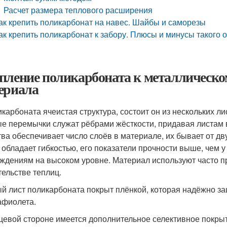
Расчет размера теплового расширения
ак крепить поликарбонат на навес. Шайбы и саморезы
ак крепить поликарбонат к забору. Плюсы и минусы такого 
пление поликарбоната к металлическо
ериала
икарбоната ячеистая структура, состоит он из нескольких 
е перемычки служат рёбрами жёсткости, придавая листам
тва обеспечивает число слоёв в материале, их бывает от д
, обладает гибкостью, его показатели прочности выше, чем у
ждениям на высоком уровне. Материал используют часто п
тельстве теплиц.
й лист поликарбоната покрыт плёнкой, которая надёжно за
афиолета.
цевой стороне имеется дополнительное селективное покры