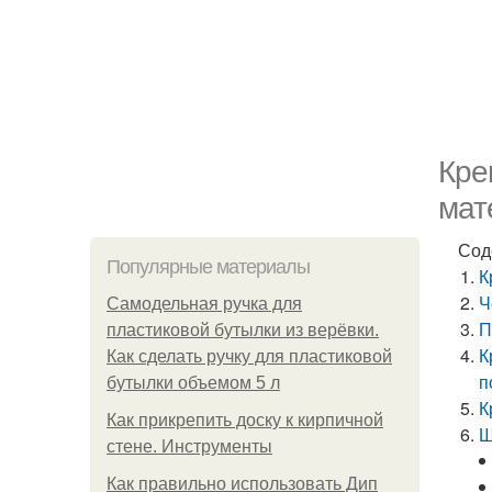
Кре
мат
Сод
Популярные материалы
К
Ч
Самодельная ручка для
П
пластиковой бутылки из верёвки.
К
Как сделать ручку для пластиковой
п
бутылки объемом 5 л
К
Как прикрепить доску к кирпичной
Ш
стене. Инструменты
Как правильно использовать Дип