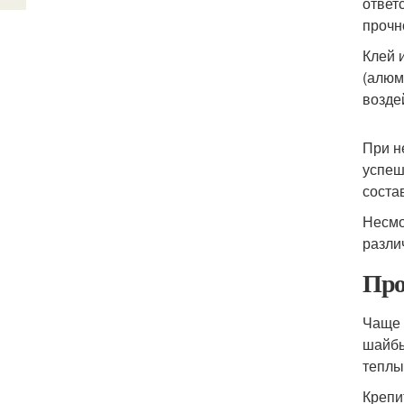
ответ
прочн
Клей 
(алюм
возде
При н
успеш
соста
Несмо
разли
Про
Чаще 
шайбы
теплы
Крепи