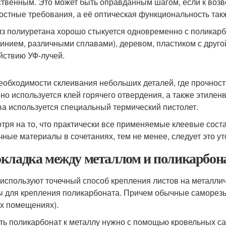
ственным. Это может быть оправданным шагом, если к воз
остные требования, а её оптическая функциональность так
из полиуретана хорошо стыкуется одновременно с поликарб
инием, различными сплавами), деревом, пластиком с другой
йствию УФ-лучей.
еобходимости склеивания небольших деталей, где прочност
но используется клей горячего отвердения, а также этилен
ва используется специальный термический пистолет.
тря на то, что практически все применяемые клеевые сост
чные материалы в сочетаниях, тем не менее, следует это у
кладка между металлом и поликарбона
используют точечный способ крепления листов на металлич
 для крепления поликарбоната. Причем обычные саморезы 
х помещениях).
ть поликарбонат к металлу нужно с помощью кровельных с