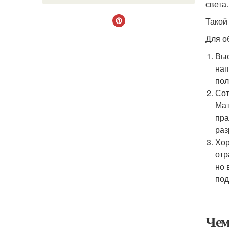
света.
Такой
Для о
Выс
нап
пол
Сот
Мат
пра
раз
Хор
отр
но 
под
Чем