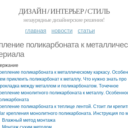
ДИЗАЙН / ИНТЕРЬЕР / СТИЛЬ
незаурядные дизайнерские решения!
главная
новости
статьи
пление поликарбоната к металличес
ериала
ержание
репление поликарбоната к металлическому каркасу. Особе
ем приклеить поликарбонат к металлу. Что нужно знать про
рокладка между металлом и поликарбонатом. Точечное
репление монолитного поликарбоната к металлу. Особенно
оликарбоната
репление поликарбоната к теплице лентой. Стоит ли крепи
аг крепления монолитного поликарбоната. Инструкция по 
Влажный метод монтажа
Монтаж сухим методом