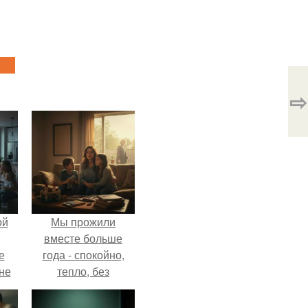
⇨
ой
Мы прожили
вместе больше
е
года - спокойно,
 не
тепло, без
для
конфликтов.