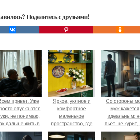
авилось? Поделитесь с друзьями!
Всем привет. Уже
Яркое, уютное и
Со стороны м
росто опускаются
комфортное
муж кажется
уки, не понимаю,
маленькое
идеальным: н
ак дальше жить в
пространство, где
пьёт, не курит,
этой ситуации.
есть только самое
даёт поводов 
необходимое.
ревности, с