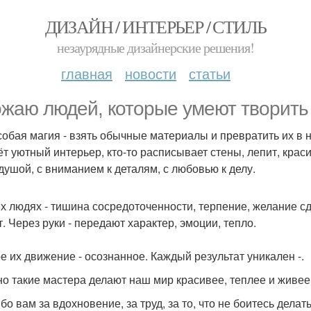
ДИЗАЙН / ИНТЕРЬЕР / СТИЛЬ
незаурядные дизайнерские решения!
главная
новости
статьи
жаю людей, которые умеют творить 
собая магия - взять обычные материалы и превратить их в 
ёт уютный интерьер, кто-то расписывает стены, лепит, краси
 душой, с вниманием к деталям, с любовью к делу.
их людях - тишина сосредоточенности, терпение, желание сд
т. Через руки - передают характер, эмоции, тепло.
е их движение - осознанное. Каждый результат уникален -.
о такие мастера делают наш мир красивее, теплее и живее
бо вам за вдохновение, за труд, за то, что не боитесь делат