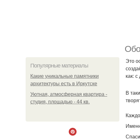
Обо
Это о
Популярные материалы
созда
как: с
Какие уникальные памятники
архитектуры есть в Иркутске
В так
Уютная, атмосферная квартира -
творя
студия, площадью - 44 кв.
Каждо
Именн
Спаси