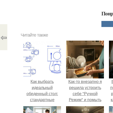
Понр
⇦
Читайте также
Как выбрать
Как-то внезапно я
идеальный
решила устроить
п
обеденный стол:
себе "Ручной
р
стандартные
Режим" и помыть
к
размеры и советы
посуду без помощи
техники.