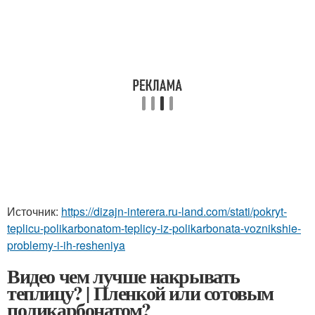
Источник:
https://dizajn-interera.ru-land.com/stati/pokryt-
teplicu-polikarbonatom-teplicy-iz-polikarbonata-voznikshie-
problemy-i-ih-resheniya
Видео чем лучше накрывать
теплицу? | Пленкой или сотовым
поликарбонатом?