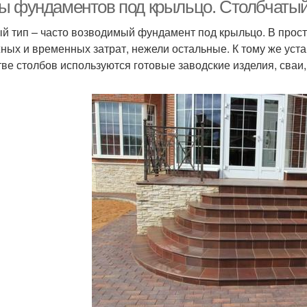
фундамент
ы фундаментов под крыльцо. Столбчаты
й тип – часто возводимый фундамент под крыльцо. В прост
ных и временных затрат, нежели остальные. К тому же уста
ешевый фундамент
Руки от фундамента
Фун
тве столбов используются готовые заводские изделия, сваи
Фундаменты под
Фундамент под
кирпичный дом
деревянный дом