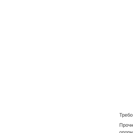
Требо
Прочн
опорн