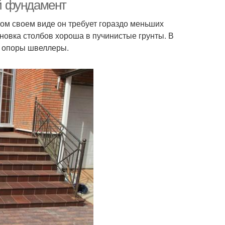
й фундамент
ом своем виде он требует гораздо меньших
новка столбов хороша в пучинистые грунты. В
даменты под дом
Кирпичный фундамент
, опоры швеллеры.