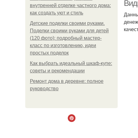
Вид
внутренней отделке частного дома:
как создать уют и стиль
Данны
денеж
Детские поделки своими руками.
Д
качес
Поделки своими руками для детей
(120 фото): подробный мастер-
класс по изготовлению, идеи
простых поделок
Как выбрать идеальный шкаф-купе:
советы и рекомендации
Ремонт дома в деревне: полное
руководство