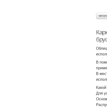
читат
Карк
брус
Облиц
испол
В пом
приме
В мес
испол
Какой
Для у
Основ
Распр