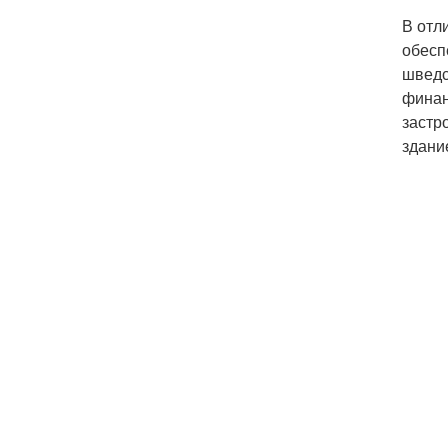
В отл
обесп
шведс
финан
застр
здани