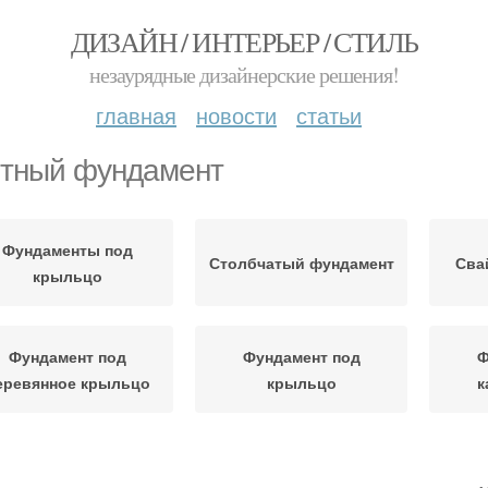
ДИЗАЙН / ИНТЕРЬЕР / СТИЛЬ
незаурядные дизайнерские решения!
главная
новости
статьи
тный фундамент
Фундаменты под
Столбчатый фундамент
Сва
крыльцо
Фундамент под
Фундамент под
Ф
еревянное крыльцо
крыльцо
к
Свайно-винтовой
Дом от фундамента
Блок