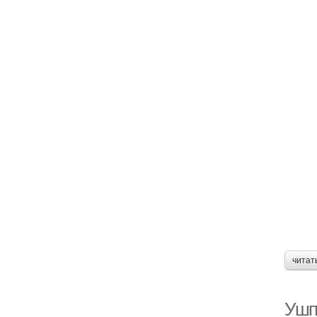
читат
Ушп