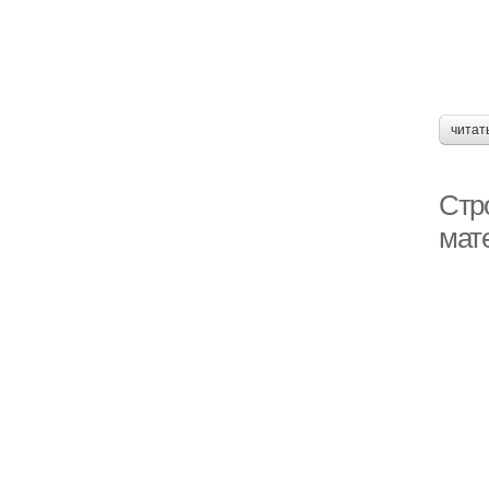
читат
Стр
мат