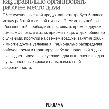
как правильно организовать
рабочее место дома
Обеспечение высокой продуктивности требует баланса
между работой и личной жизнью. Помимо служебных
Мебель для рабочего
Среда в рабочем
обязанностей, необходимо посвящать время и другим
важным аспектам жизни: приемы пищи, отдых, общение
с близкими, прогулки на свежем воздухе, занятия хобби
и многие другие увлечения. Рационально распределяя
Рабочая зона
Зона в рабочем
рабочее время и гарантируя себе полноценный отдых,
вы создаете идеальные условия для выполнения задач
в установленные сроки и на максимальной
эффективности.
Искусственное
Мебели в рабочем
освещение