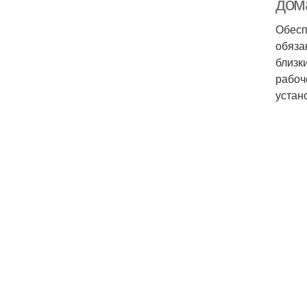
дом
Обесп
обяза
близк
рабоч
устан