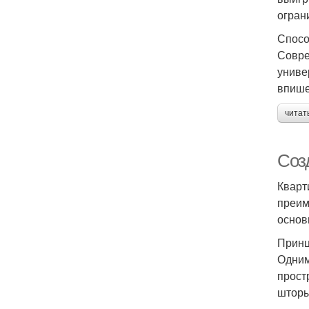
огран
Спосо
Совре
униве
впише
читат
Соз
Кварт
преим
основ
Принц
Одним
прост
шторы