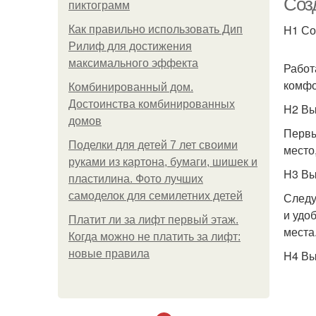
Соз
пиктограмм
H1 Со
Как правильно использовать Дип
Рилиф для достижения
максимального эффекта
Работ
комфо
Комбинированный дом.
Достоинства комбинированных
H2 Вы
домов
Первы
Поделки для детей 7 лет своими
место
руками из картона, бумаги, шишек и
H3 Вы
пластилина. Фото лучших
самоделок для семилетних детей
Следу
и удо
Платит ли за лифт первый этаж.
места
Когда можно не платить за лифт:
новые правила
H4 Вы