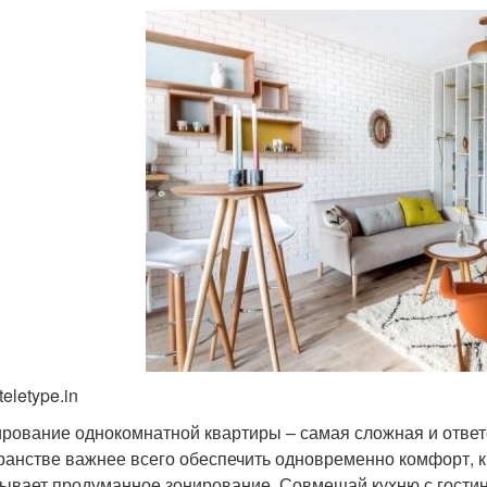
teletype.in
рование однокомнатной квартиры – самая сложная и ответ
ранстве важнее всего обеспечить одновременно комфорт, к
ывает продуманное зонирование. Совмещай кухню с гостино