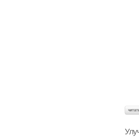
читат
Улу