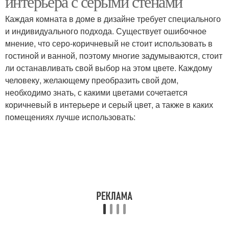
интерьера с серыми стенами
Каждая комната в доме в дизайне требует специального
и индивидуального подхода. Существует ошибочное
мнение, что серо-коричневый не стоит использовать в
Потолочное освещение
Советы по освещению
гостиной и ванной, поэтому многие задумываются, стоит
ли останавливать свой выбор на этом цвете. Каждому
человеку, желающему преобразить свой дом,
необходимо знать, с какими цветами сочетается
Освещение в рабочей
Фоновое освещение
коричневый в интерьере и серый цвет, а также в каких
зоне
помещениях лучше использовать:
Декоративное
Ночное освещение
освещение
Освещение в детской
комнате