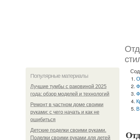
Отд
сти
Сод
Популярные материалы
О
Ф
Лучшие тумбы с раковиной 2025
Ф
года: обзор моделей и технологий
К
Ремонт в частном доме своими
В
руками: с чего начать и как не
ошибиться
Детские поделки своими руками.
Отд
Поделки своими руками для детей