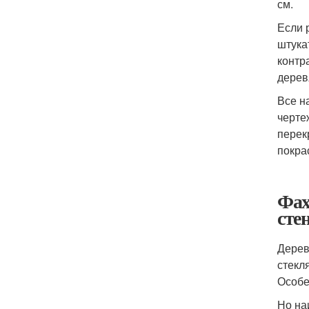
см.
Если 
штука
контр
дерев
Все н
черте
перек
покра
Фах
сте
Дерев
стекл
Особе
Но на