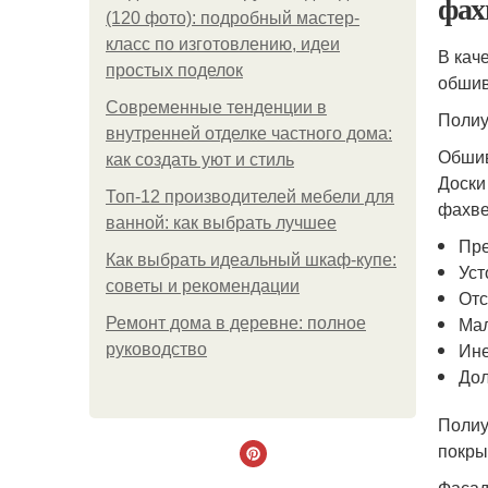
фах
(120 фото): подробный мастер-
класс по изготовлению, идеи
В кач
простых поделок
обшив
Современные тенденции в
Полиу
внутренней отделке частного дома:
Обшив
как создать уют и стиль
Доски
Топ-12 производителей мебели для
фахве
ванной: как выбрать лучшее
Пре
Как выбрать идеальный шкаф-купе:
Уст
советы и рекомендации
Отс
Мал
Ремонт дома в деревне: полное
Ине
руководство
Дол
Полиу
покры
Фасад