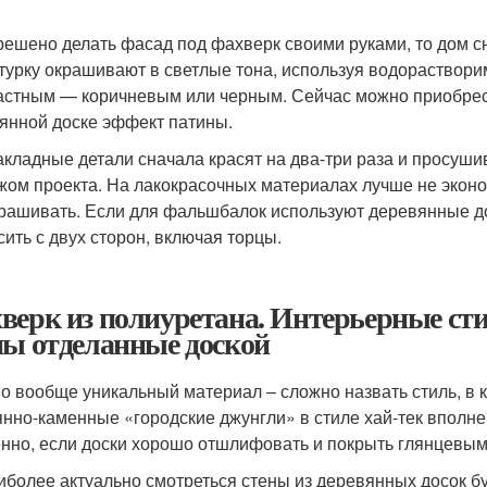
решено делать фасад под фахверк своими руками, то дом с
турку окрашивают в светлые тона, используя водораствор
астным — коричневым или черным. Сейчас можно приобре
янной доске эффект патины.
акладные детали сначала красят на два-три раза и просушив
жом проекта. На лакокрасочных материалах лучше не эконо
рашивать. Если для фальшбалок используют деревянные до
сить с двух сторон, включая торцы.
верк из полиуретана. Интерьерные сти
ны отделанные доской
о вообще уникальный материал – сложно назвать стиль, в 
янно-каменные «городские джунгли» в стиле хай-тек вполн
нно, если доски хорошо отшлифовать и покрыть глянцевым
иболее актуально смотреться стены из деревянных досок б