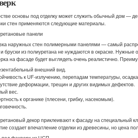
верк
естве основы под отделку может служить обычный дом — д
ки стен применяются следующие материалы.
ретановые панели
ка наружных стен полимерными панелями — самый распрос
 и бруски из полиуретана не нуждаются в окраске. Нужные 
рка на фасаде будет выглядеть очень реалистично. Преим
зентабельный внешний вид.
ойчивость к UF-излучению, перепадам температуры, осадка
утствие деформации, трещин и других видимых дефектов.
ый вес.
ртность к органике (плесени, грибку, насекомым).
говечность.
ретановый декор приклеивают к фасаду на специальный клей
тие создает впечатление отделки из древесины, но цена по
 под фахверк из ЦСП