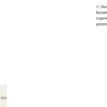
1) Эк
Кроме
отдел
дерев
⇦