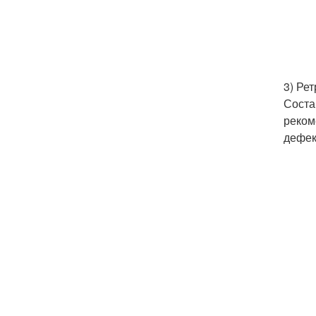
3) Ре
Соста
реком
дефек