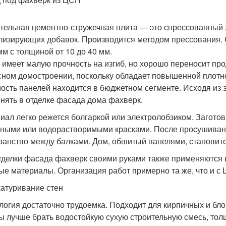
тельная цементно-стружечная плита — это спрессованный л
лизирующих добавок. Производится методом прессования
мм с толщиной от 10 до 40 мм.
 имеет малую прочность на изгиб, но хорошо переносит пр
сном домостроении, поскольку обладает повышенной плотн
ость панелей находится в бюджетном сегменте. Исходя из э
нять в отделке фасада дома фахверк.
иал легко режется болгаркой или электролобзиком. Загото
ными или водорастворимыми красками. После просушивани
ранство между балками. Дом, обшитый панелями, становитс
тделки фасада фахверк своими руками также применяются в
ые материалы. Организация работ примерно та же, что и с
атуривание стен
логия достаточно трудоемка. Подходит для кирпичных и бл
ы лучше брать водостойкую сухую строительную смесь, толщ