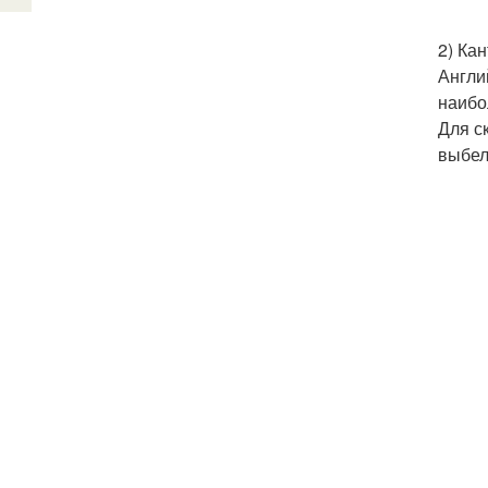
2) Ка
Англи
наибо
Для с
выбел