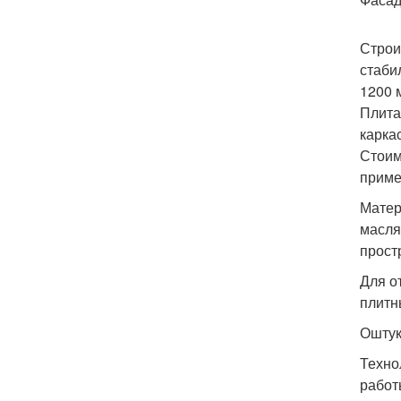
Строи
стаби
1200 
Плита
карка
Стоим
приме
Матер
масля
прост
Для о
плитн
Оштук
Техно
работ