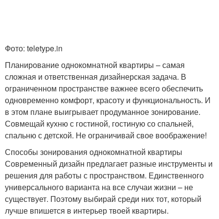
Мебели в рабочем
Кабинет по зонам
Фото: teletype.in
Планирование однокомнатной квартиры – самая
сложная и ответственная дизайнерская задача. В
Зона в современном
ограниченном пространстве важнее всего обеспечить
Зона в кабинете
стиле
одновременно комфорт, красоту и функциональность. И
в этом плане выигрывает продуманное зонирование.
Совмещай кухню с гостиной, гостиную со спальней,
спальню с детской. Не ограничивай свое воображение!
Освещение в рабочей
Рабочий место
зоне
Способы зонирования однокомнатной квартиры
Современный дизайн предлагает разные инструменты и
решения для работы с пространством. Единственного
универсального варианта на все случаи жизни – не
Игровая зона
Зона в спальне
существует. Поэтому выбирай среди них тот, который
лучше впишется в интерьер твоей квартиры.