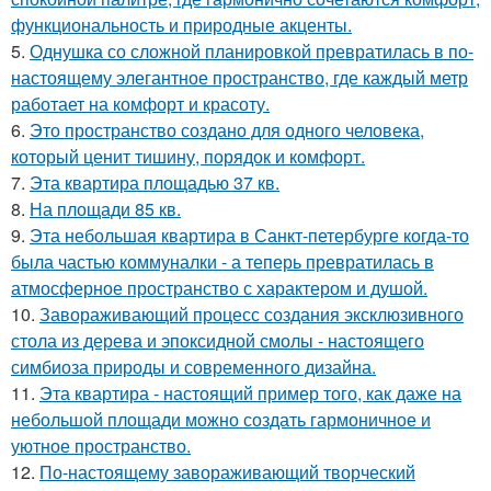
функциональность и природные акценты.
5.
Однушка со сложной планировкой превратилась в по-
настоящему элегантное пространство, где каждый метр
работает на комфорт и красоту.
6.
Это пространство создано для одного человека,
который ценит тишину, порядок и комфорт.
7.
Эта квартира площадью 37 кв.
8.
На площади 85 кв.
9.
Эта небольшая квартира в Санкт-петербурге когда-то
была частью коммуналки - а теперь превратилась в
атмосферное пространство с характером и душой.
10.
Завораживающий процесс создания эксклюзивного
стола из дерева и эпоксидной смолы - настоящего
симбиоза природы и современного дизайна.
11.
Эта квартира - настоящий пример того, как даже на
небольшой площади можно создать гармоничное и
уютное пространство.
12.
По-настоящему завораживающий творческий