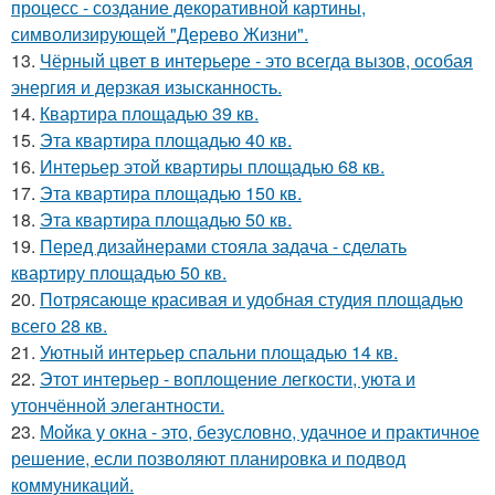
процесс - создание декоративной картины,
символизирующей "Дерево Жизни".
13.
Чёрный цвет в интерьере - это всегда вызов, особая
энергия и дерзкая изысканность.
14.
Квартира площадью 39 кв.
15.
Эта квартира площадью 40 кв.
16.
Интерьер этой квартиры площадью 68 кв.
17.
Эта квартира площадью 150 кв.
18.
Эта квартира площадью 50 кв.
19.
Перед дизайнерами стояла задача - сделать
квартиру площадью 50 кв.
20.
Потрясающе красивая и удобная студия площадью
всего 28 кв.
21.
Уютный интерьер спальни площадью 14 кв.
22.
Этот интерьер - воплощение легкости, уюта и
утончённой элегантности.
23.
Мойка у окна - это, безусловно, удачное и практичное
решение, если позволяют планировка и подвод
коммуникаций.