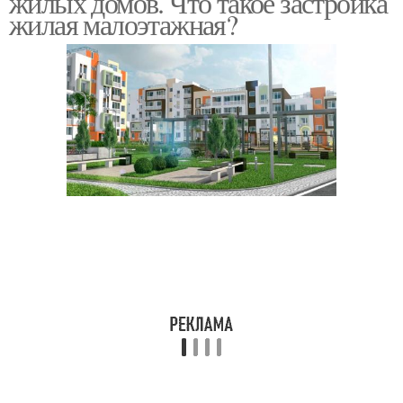
жилых домов. Что такое застройка
жилая малоэтажная?
Земели под
Госты по малоэтажному
малоэтажное
строительству
строительство
Коттеджное
Расходы на
строительство
строительство
Статьи по
Малоэтажные
строительству
новостройки
Строительство в
россии