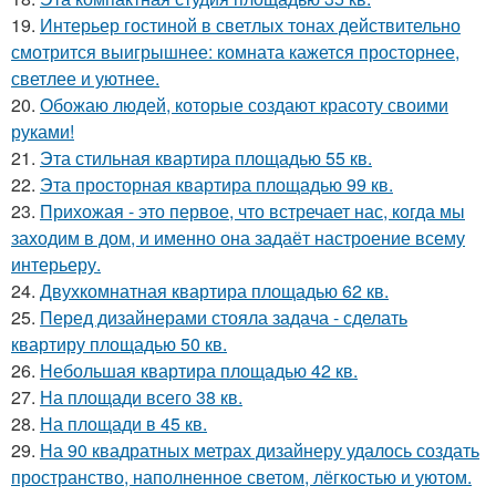
19.
Интерьер гостиной в светлых тонах действительно
смотрится выигрышнее: комната кажется просторнее,
светлее и уютнее.
20.
Обожаю людей, которые создают красоту своими
руками!
21.
Эта стильная квартира площадью 55 кв.
22.
Эта просторная квартира площадью 99 кв.
23.
Прихожая - это первое, что встречает нас, когда мы
заходим в дом, и именно она задаёт настроение всему
интерьеру.
24.
Двухкомнатная квартира площадью 62 кв.
25.
Перед дизайнерами стояла задача - сделать
квартиру площадью 50 кв.
26.
Небольшая квартира площадью 42 кв.
27.
На площади всего 38 кв.
28.
На площади в 45 кв.
29.
На 90 квадратных метрах дизайнеру удалось создать
пространство, наполненное светом, лёгкостью и уютом.