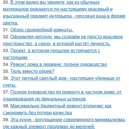
30.
В этом видео вы увидите, как из обычных
материалов рождается по-настоящему красивый и
изысканный предмет интерьера - гипсовая ваза в форме
цветка.
31.
Обзор гардеробной комнаты.
32.
Оформляя детскую, мы создаём не просто красивое
пространство, а среду, в которой растёт личность.
33.
Проект, в котором прошлое встречается с
настоящим.
34.
Ремонт дома в деревне: полное руководство
35.
Тюль вместо обоев?
36.
Этот уютный светлый дом - настоящее убежище от
суеты.
37.
Полное руководство по ремонту в частном доме: от
планирования до финальных штрихов
38.
Максимально бюджетный ремонт вторички: как
сэкономить без потери качества
39.
Эта кухня - воплощение современного минимализма,
где каждый элемент продуман до мелочей.