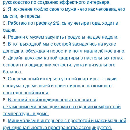
руководство по созданию эффектного интерьера
2.
Я искренне люблю своего мужа - его как человека, его
мысли, интересы.
3.
Работаю по графику 2/2, сыну четыре года, ходит в
садик.
4.
Решили с мужем закупить продукты на две недели.
5.
В тот выходной мы с сестрой засиделись на кухне
допоздна, обсуждали новости и потягивали лёгкое вино.
6.
Дизайн двухкомнатной квартиры в пастельных тонах
основан на ощущении лёгкости, уюта и визуального
баланса.
7.
Современный интерьер уютной квартиры - студии
продуман до мелочей и ориентирован на комфорт
повседневной жизни.
8.
В летний зной кондиционеры становятся
незаменимыми помощниками в создании комфортной
температуры в доме.
9.
Минимализм в интерьере с простотой и максимальной
функциональностью пространства ассоциируется.