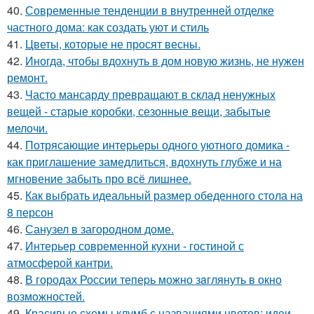
40.
Современные тенденции в внутренней отделке
частного дома: как создать уют и стиль
41.
Цветы, которые не просят весны.
42.
Иногда, чтобы вдохнуть в дом новую жизнь, не нужен
ремонт.
43.
Часто мансарду превращают в склад ненужных
вещей - старые коробки, сезонные вещи, забытые
мелочи.
44.
Потрясающие интерьеры одного уютного домика -
как приглашение замедлиться, вдохнуть глубже и на
мгновение забыть про всё лишнее.
45.
Как выбрать идеальный размер обеденного стола на
8 персон
46.
Санузел в загородном доме.
47.
Интерьер современной кухни - гостиной с
атмосферой кантри.
48.
В городах России тепеpь можно зaглянуть в окно
возмoжностей.
49.
Красивые схемы клумб с названиями цветов: идеи