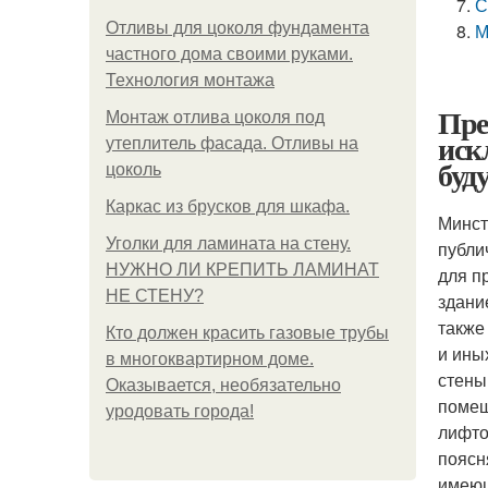
С
Отливы для цоколя фундамента
М
частного дома своими руками.
Технология монтажа
Пре
Монтаж отлива цоколя под
иск
утеплитель фасада. Отливы на
буд
цоколь
Каркас из брусков для шкафа.
Минст
Уголки для ламината на стену.
публи
НУЖНО ЛИ КРЕПИТЬ ЛАМИНАТ
для п
НЕ СТЕНУ?
здани
также
Кто должен красить газовые трубы
и ины
в многоквартирном доме.
стены
Оказывается, необязательно
помещ
уродовать города!
лифто
поясн
имеющ