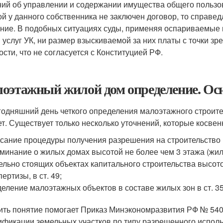
ий об управлении и содержании имущества общего пользов
ой у данного собственника не заключен договор, то справе
ние. В подобных ситуациях суды, применяя оспариваемые 
 услуг УК, ни размер взыскиваемой за них платы с точки з
ости, что не согласуется с Конституцией РФ.
оэтажный жилой дом определение. Ос
годняшний день четкого определения малоэтажного строите
ет. Существует только несколько уточнений, которые косвен
сание процедуры получения разрешения на строительство в
минание о жилых домах высотой не более чем 3 этажа (жил
ельно стоящих объектах капитального строительства высот
пертизы, в ст. 49;
еление малоэтажных объектов в составе жилых зон в ст. 35
ить понятие помогает Приказ Минэкономразвития РФ № 540 
ификации земельных участков по типу разрешенного исполь