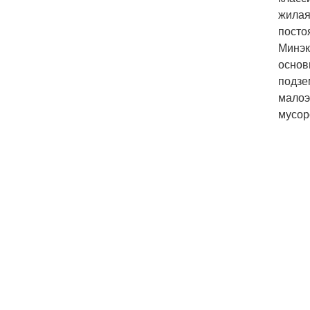
жилая
посто
Минэк
основ
подзе
малоэ
мусор