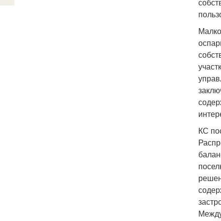
собст
польз
Малко
оспар
собст
участ
управ
заклю
содер
интер
КС по
Распр
балан
посел
решен
содер
застр
Между