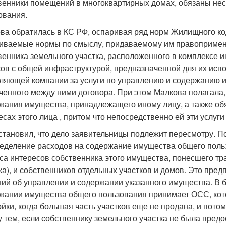
венники помещений в многоквартирных домах, обязаны не
ования.
ва обратилась в КС РФ, оспаривая ряд норм Жилищного к
иваемые нормы по смыслу, придаваемому им правопримени
венника земельного участка, расположенного в комплексе
ков с общей инфраструктурой, предназначенной для их исп
ляющей компании за услуги по управлению и содержанию и
ченного между ними договора. При этом Малкова полагала
жания имущества, принадлежащего иному лицу, а также обя
есах этого лица
, притом что непосредственно ей эти услуги
становил, что дело заявительницы подлежит пересмотру. 
еделение расходов на содержание имущества общего поль
са интересов собственника этого имущества, понесшего тра
ка), и собственников отдельных участков и домов. Это пред
ий об управлении и содержании указанного имущества. В 
жании имущества общего пользования принимает ОСС, кот
ойки, когда большая часть участков еще не продана, и пото
 тем, если собственнику земельного участка не была пред