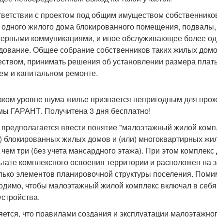
тветствии с проектом под общим имуществом собственник
 одного жилого дома блокированного помещения, подвалы,
ерными коммуникациями, и иное обслуживающее более одн
дование. Общее собрание собственников таких жилых домо
ством, принимать решения об установлении размера платы
ем и капитальном ремонте.
аком уровне шума жилье признается непригодным для прож
мы ГАРАНТ. Получитена 3 дня бесплатно!
 предполагается ввести понятие "малоэтажный жилой комп
и) блокированных жилых домов и (или) многоквартирных жи
 чем три (без учета мансардного этажа). При этом комплек
ьтате комплексного освоения территории и расположен на 
лько элементов планировочной структуры поселения. Помим
одимо, чтобы малоэтажный жилой комплекс включал в себя
устройства.
яется, что правилами создания и эксплуатации малоэтажно