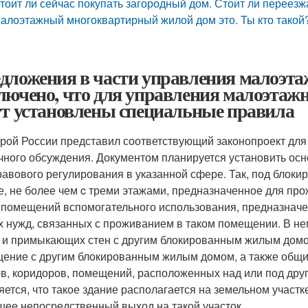
тоит ли сейчас покупать загородный дом. Стоит ли переезж
алоэтажный многоквартирный жилой дом это. Ты кто такой
дложения в части управления малоэт
лючено, что для управления малоэта
ут установлены специальные правила
рой России представил соответствующий законопроект для
чного обсуждения. Документом планируется установить ос
равового регулирования в указанной сфере. Так, под бло
е, не более чем c треми этажами, предназначенное для про
 помещений вспомогательного использования, предназнач
х нужд, связанных с проживанием в таком помещении. В н
 и примыкающих стен с другим блокированным жилым домом
ение с другим блокированным жилым домом, а также общ
в, коридоров, помещений, расположенных над или под др
яется, что такое здание располагается на земельном участк
ее непосредственный выход на такой участок.