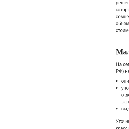
решен
котор
сомне
объем
стоим
Мал
На се
РФ) н
опи
упо
отд
экс
выд
Уточн
класс