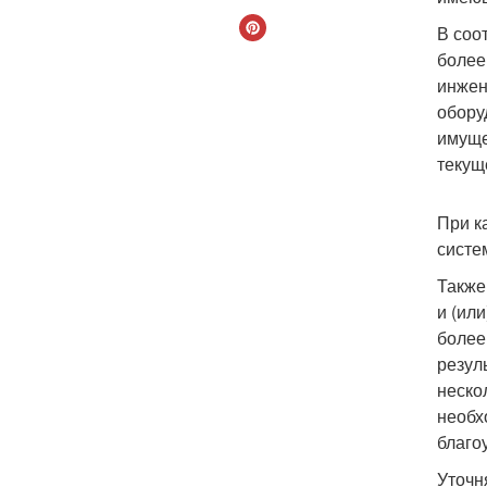
В соо
более
инжен
обору
имуще
текущ
При к
систе
Также
и (ил
более
резул
неско
необх
благо
Уточн