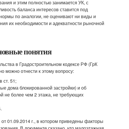
ания и этим полностью занимается УК, с
дливость баланса интересов ставится под
нормы по аналогии, не оценивают ни виды и
рения их необходимости и адекватности рыночной
новные понятия
льства в Градостроительном кодексе РФ (ГрК
но можно отнести к этому вопросу:
 ст. 51;
ые дома блокированной застройки) и об
ой не более чем 2 этажа, не требующих
.
от 01.09.2014 г., в котором приведены факторы
зования. В документе сказано, что малоэтажная