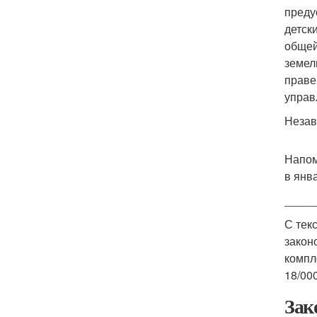
преду
детск
общей
земел
праве
управ
Незав
Напом
в янв
_____
С тек
закон
компл
18/00
Зак