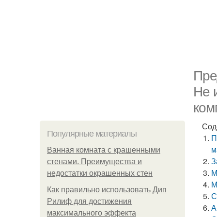
Пре
Не 
ком
Сод
Популярные материалы
П
м
Ванная комната с крашенными
З
стенами. Преимущества и
М
недостатки окрашенных стен
М
Как правильно использовать Дип
С
Рилиф для достижения
А
максимального эффекта