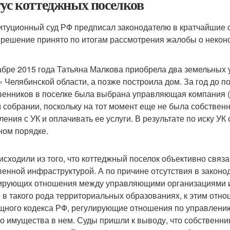
тус коттеджных поселков
итуционный суд РФ предписал законодателю в кратчайшие с
 решение принято по итогам рассмотрения жалобы о некон
абре 2015 года Татьяна Малкова приобрела два земельных 
» Челябинской области, а позже построила дом. За год до 
венников в поселке была выбрана управляющая компания (У
м собрании, поскольку на тот момент еще не была собственн
ления с УК и оплачивать ее услуги. В результате по иску У
ном порядке.
исходили из того, что коттеджный поселок объективно свя
венной инфраструктурой. А по причине отсутствия в законо
ирующих отношения между управляющими организациями и
 в такого рода территориальных образованиях, к этим от
ного кодекса РФ, регулирующие отношения по управлени
о имущества в нем. Суды пришли к выводу, что собственники