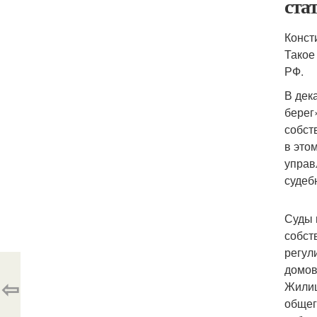
ста
Конст
Такое
РФ.
В дек
берег
собст
в это
управ
судеб
Суды 
собст
регул
домов
⇦
Жилищ
общег