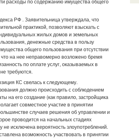
сти расходы по содержанию имущества общего
одекса РФ
. Заявительница утверждала, что
тельной практикой, позволяют взыскать с
 индивидуальных жилых домов и земельных
ользования, денежные средства в пользу
мущества общего пользования при отсутствии
, что на нее неправомерно возложено бремя
занность по оплате услуг, оказываемых в
 не требуются.
Позиция КС
свелась к следующему.
зования должно происходить с соблюдением
ты на его создание (как правило, застройщика
полагает совместное участие в принятии
большинстве случаев решения об управлении и
орое проводится на начальных стадиях
му не исключена вероятность злоупотреблений.
оставлена возможность участвовать в принятии