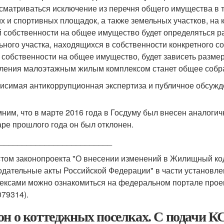
сматриваться исключение из перечня общего имущества в та
их и спортивных площадок, а также земельных участков, на
 собственности на общее имущество будет определяться 
ьного участка, находящихся в собственности конкретного со
 собственности на общее имущество, будет зависеть разме
ления малоэтажным жилым комплексом станет общее собра
исимая антикоррупционная экспертиза и публичное обсужд
ним, что в марте 2016 года в Госдуму был внесен аналогич
аре прошлого года он был отклонен.
_________________________
стом законопроекта "О внесении изменений в Жилищный ко
одательные акты Российской Федерации" в части установ
ексами можно ознакомиться на федеральном портале проект
079314).
он о коттеджных поселках. С подачи КС