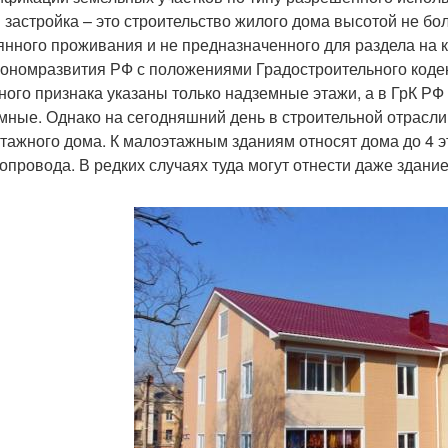
 застройка – это строительство жилого дома высотой не бо
янного проживания и не предназначенного для раздела на к
ономразвития РФ с положениями Градостроительного кодек
ного признака указаны только надземные этажи, а в ГрК РФ
мные. Однако на сегодняшний день в строительной отрасл
тажного дома. К малоэтажным зданиям относят дома до 4 э
опровода. В редких случаях туда могут отнести даже здание