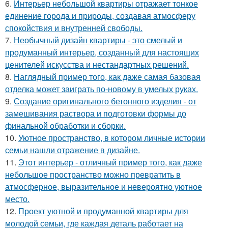
6.
Интерьер небольшой квартиры отражает тонкое
единение города и природы, создавая атмосферу
спокойствия и внутренней свободы.
7.
Необычный дизайн квартиры - это смелый и
продуманный интерьер, созданный для настоящих
ценителей искусства и нестандартных решений.
8.
Наглядный пример того, как даже самая базовая
отделка может заиграть по-новому в умелых руках.
9.
Создание оригинального бетонного изделия - от
замешивания раствора и подготовки формы до
финальной обработки и сборки.
10.
Уютное пространство, в котором личные истории
семьи нашли отражение в дизайне.
11.
Этот интерьер - отличный пример того, как даже
небольшое пространство можно превратить в
атмосферное, выразительное и невероятно уютное
место.
12.
Проект уютной и продуманной квартиры для
молодой семьи, где каждая деталь работает на