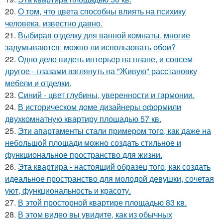
20.
О том, что цвета способны влиять на психику
человека, известно давно.
21.
Выбирая отделку для ванной комнаты, многие
задумываются: можно ли использовать обои?
22.
Одно дело видеть интерьер на плане, и совсем
другое - глазами взглянуть на "Живую" расстановку
мебели и отделки.
23.
Синий - цвет глубины, уверенности и гармонии.
24.
В историческом доме дизайнеры оформили
двухкомнатную квартиру площадью 57 кв.
25.
Эти апартаменты стали примером того, как даже на
небольшой площади можно создать стильное и
функциональное пространство для жизни.
26.
Эта квартира - настоящий образец того, как создать
идеальное пространство для молодой девушки, сочетая
уют, функциональность и красоту.
27.
В этой просторной квартире площадью 83 кв.
28.
В этом видео вы увидите, как из обычных