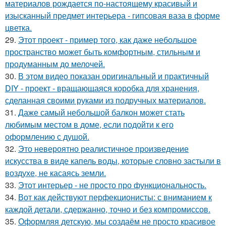
материалов рождается по-настоящему красивый и
изысканный предмет интерьера - гипсовая ваза в форме
цветка.
29.
Этот проект - пример того, как даже небольшое
пространство может быть комфортным, стильным и
продуманным до мелочей.
30.
В этом видео показан оригинальный и практичный
DIY - проект - вращающаяся коробка для хранения,
сделанная своими руками из подручных материалов.
31.
Даже самый небольшой балкон может стать
любимым местом в доме, если подойти к его
оформлению с душой.
32.
Это невероятно реалистичное произведение
искусства в виде капель воды, которые словно застыли в
воздухе, не касаясь земли.
33.
Этот интерьер - не просто про функциональность.
34.
Вот как действуют перфекционисты: с вниманием к
каждой детали, сдержанно, точно и без компромиссов.
35.
Оформляя детскую, мы создаём не просто красивое