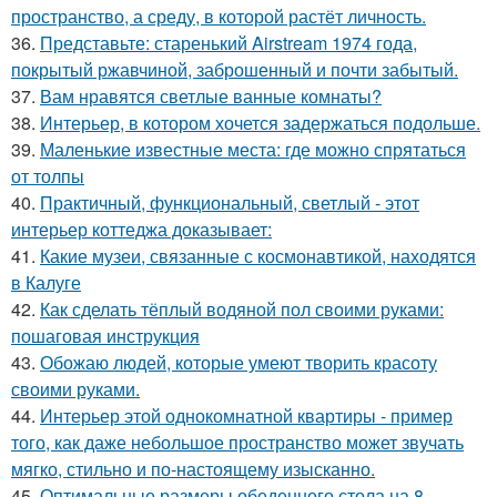
пространство, а среду, в которой растёт личность.
36.
Представьте: старенький Airstream 1974 года,
покрытый ржавчиной, заброшенный и почти забытый.
37.
Вам нравятся светлые ванные комнаты?
38.
Интерьер, в котором хочется задержаться подольше.
39.
Маленькие известные места: где можно спрятаться
от толпы
40.
Практичный, функциональный, светлый - этот
интерьер коттеджа доказывает:
41.
Какие музеи, связанные с космонавтикой, находятся
в Калуге
42.
Как сделать тёплый водяной пол своими руками:
пошаговая инструкция
43.
Обожаю людей, которые умеют творить красоту
своими руками.
44.
Интерьер этой однокомнатной квартиры - пример
того, как даже небольшое пространство может звучать
мягко, стильно и по-настоящему изысканно.
45.
Оптимальные размеры обеденного стола на 8