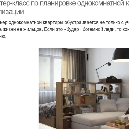
интерьер
ер-класс по планировке однокомнатной кв
лизации
ьер однокомнатной квартиры обустраивается не только с у
а жизни ее жильцов. Если это «будар» богемной леди, то к
ню.