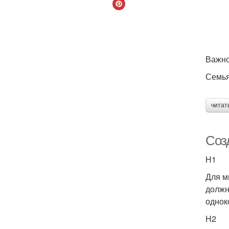
Важно
Семья
читат
Соз
H1
Для м
должн
однок
H2