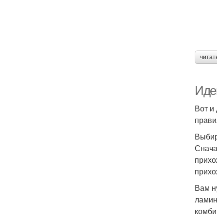
читат
Иде
Вот и
прави
Выбир
Снача
прихо
прихо
Вам н
ламин
комби