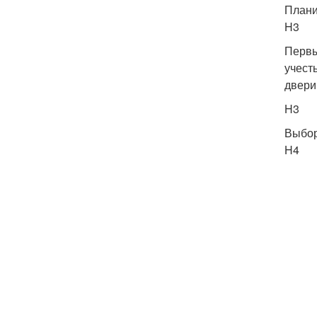
Плани
H3
Первы
учест
двери
H3
Выбор
H4