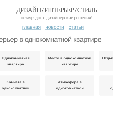
ДИЗАЙН / ИНТЕРЬЕР / СТИЛЬ
незаурядные дизайнерские решения!
главная
новости
статьи
ерьер в однокомнатной квартире
Однокомнатная
Место в однокомнатной
Отдых
квартира
квартире
Комната в
Атмосфера в
однокомнатной
однокомнатной
о
квартире
квартире
Минималистичный
Квартира в стиле