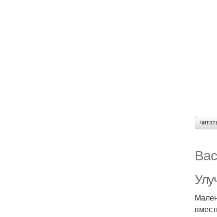
читат
Вас
Улу
Мален
вмест