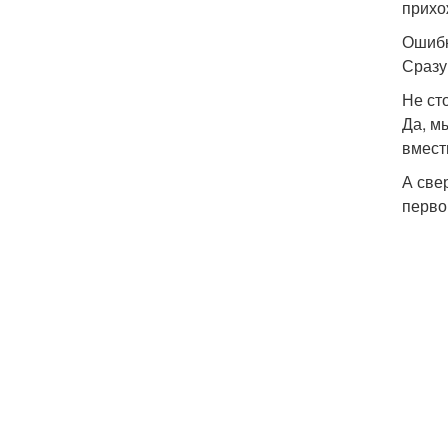
прихо
Ошибк
Сразу
Не ст
Да, м
вмест
А све
перво