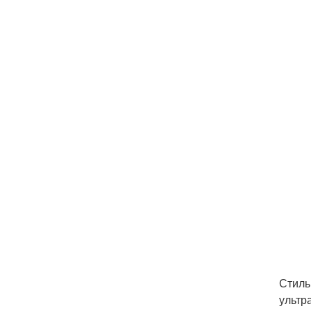
Стиль
ультр