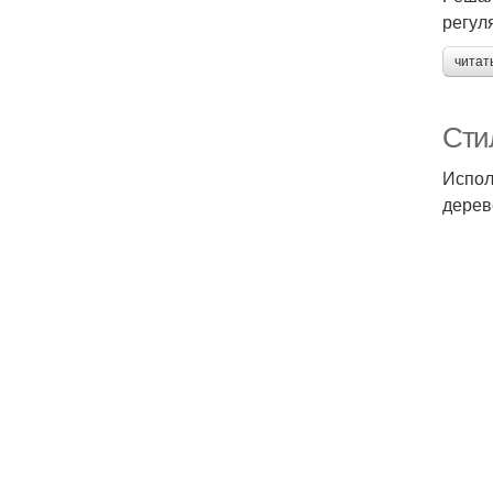
регул
читат
Стил
Испол
дерев