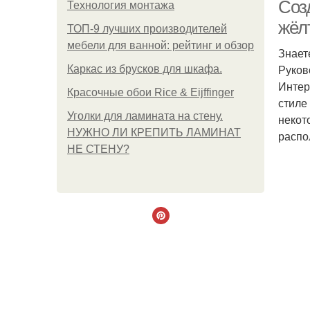
Соз
Технология монтажа
жёл
ТОП-9 лучших производителей
мебели для ванной: рейтинг и обзор
Знает
К
Руков
Каркас из брусков для шкафа.
Интер
Красочные обои Rice & Eijffinger
стиле
Уголки для ламината на стену.
некот
С
НУЖНО ЛИ КРЕПИТЬ ЛАМИНАТ
распо
НЕ СТЕНУ?