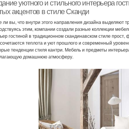
дание уютного и стильного интерьера гос
тых акцентов в стиле Сканди
е ли вы, что внутри этого направления дизайна выделяют
антри в интерьере
Спальня в стиле
Кв
одствуясь этим, компании создали разные коллекции мебел
ьер гостиной в традиционном скандинавском стиле прост, 
 сочетаются теплота и уют прошлого и современный урове
орые тенденции стиля кантри. Мебель и предметы интерьера
овременный стиль
Лофт в интерьере
Р
лагающую домашнюю атмосферу.
Изделия в стиле
Мебели в стиле
Акс
Квартиры в стиле
Студии в стиле
Дер