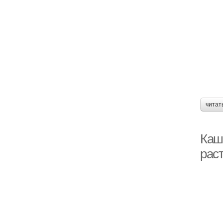
Др
читат
Каш
рас