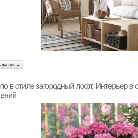
Интерьер в русском
Отд
евнерусский стиль
стиле
Трендовые стили
Стили в дизайне
ь дальше →
Ампир в интерьере
Помещения в стиле
по в стиле загородный лофт. Интерьер в
тений