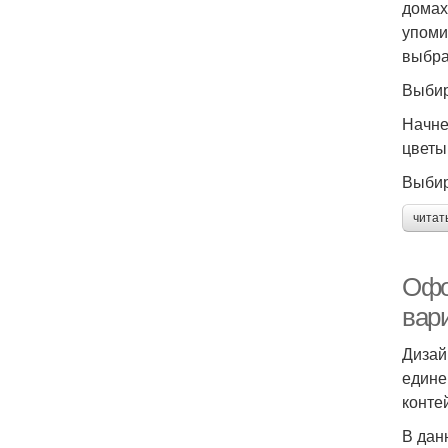
домах
упоми
выбра
Выбир
Начне
цветы
Выбир
читат
Офо
вари
Дизай
едине
конте
В дан