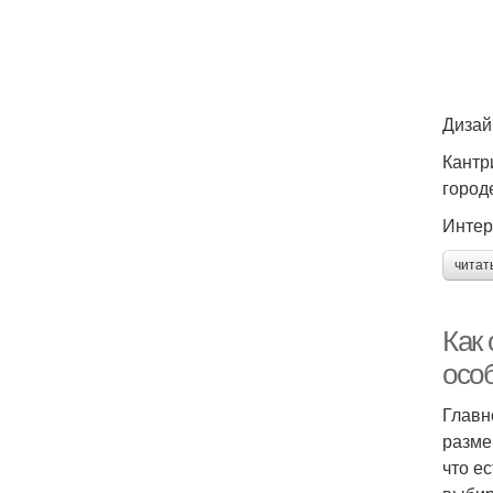
Дизай
Кантр
город
Интер
читат
Как
осо
Главн
разме
что е