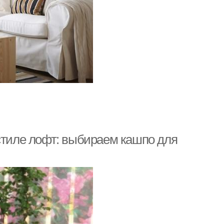
елки в русском
Псевдорусский стиль
стиле
Дом в стиле
Кухни в стиле
Кухня в стиле
 стиле лофт: выбираем кашпо для