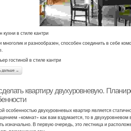
н кухни в стиле кантри
и многолик и разнообразен, способен соединить в себе ком
е.
ьер гостиной в стиле кантри
ь дальше →
 сделать квартиру двухуровневую. Планир
бенности
ой особенностью двухуровневых квартир является статичнос
щением «комнат» как вам вздумается, то в двухуровневом в
сть изначально. В первую очередь, это лестница и располож