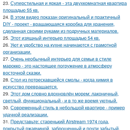
23.
Суперстильная и яркая - эта двухкомнатная квартира
площадью 55 кв.
24.
В этом видео показан оригинальный и практичный
DIY - проект - вращающаяся коробка для хранения,
сделанная своими руками из подручных материалов.
25.
Этот изящный интерьер площадью 54 кв.
26.
Уют и удобство на кухне начинаются с грамотной
организации.
27.
Очень необычный интерьер для семьи в стиле
марокко - это настоящее погружение в атмосферу
восточной сказки.
28.
Стол из потрескавшейся смолы - когда химия в
искусство превращается.
29.
Этот дом словно вдохновлён морем: лаконичный,
светлый, функциональный - и в то же время уютный.
30.
Современный стиль в небольшой квартире - пример
удачной реализации.
31.
Представьте: старенький Airstream 1974 года,
покрытый ржавчиной, заброшенный и почти забытый.