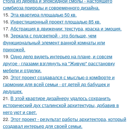
стола из дерева и эпоксидной смолы - настоящего
симбиоза природы и современного дизайна.
15.
Эта квартира площадью 50 кв.
16.
Инвестиционный проект площадью 85 кв.
17.
Абстракция в движении: текстура, краска и эмоция.
18.
Зеркала с подсветкой - это больше, чем
функциональный элемент ванной комнаты или
прихожей.
19.
Одно дело видеть интерьер на плане, и совсем
другое - глазами взглянуть на "Живую" расстановку
мебели и отделки.
20.
Этот проект создавался с мыслью о комфорте и
гармонии для всей семьи - от детей до бабушек и
дедушек.
21.
В этой квартире дизайнеру удалось сохранить
исторический дух сталинской архитектуры, добавив в
него уют и свет.
22.
Этот проект - результат работы архитектора, который
создавал интерьер для своей семьи.