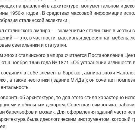
ующих направлений в архитектуре, монументальном и деко
ины 1950-х годов . В средствах массовой информации испо
образия сталинской эклектики .
л сталинского ампира — знаменитые сталинские высотки в
ений — это, в частности, массивная деревянная мебель, 
овые светильники и статуэтки.
м эпохи сталинского ампира считается Постановление Цен
от 4 ноября 1955 года № 1871 «Об устранении излишеств в
 соединил в себе элементы барокко , ампира эпохи Наполео
еко , а также неоготики ( здание МИДа ); он сочетает помпе
ентальность.
говорить об архитектуре, то для этого стиля характерно ис
рциями и обильным декором. Советская символика, рабочи
ми барельефов и мозаик. Для оформления зданий часто ис
архитектура была идеологическим инструментом, который т
ее.