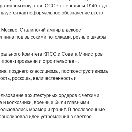
ративном искусстве СССР с середины 1940-х до
льзуется как неформальное обозначение всего
 Москве. Сталинский ампир в декоре
лепнина под высокими потолками, резные шкафы,
трального Комитета КПСС и Совета Министров
 проектировании и строительстве» .
на, позднего классицизма , постконструктивизма
зность, роскошь, величественность и
пользование архитектурных ордеров с четкими
е и колхозники, военные были главными
пользовались мрамор и гранит. В послевоенные
ранслировал идеи устремления в светлое