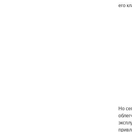
его к
Но се
облег
экспл
привл