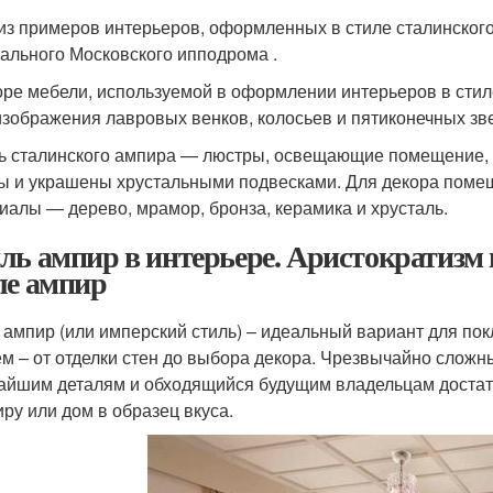
из примеров интерьеров, оформленных в стиле сталинского
ального Московского ипподрома .
оре мебели, используемой в оформлении интерьеров в стил
изображения лавровых венков, колосьев и пятиконечных зве
ь сталинского ампира — люстры, освещающие помещение, 
ы и украшены хрустальными подвесками. Для декора поме
иалы — дерево, мрамор, бронза, керамика и хрусталь.
ль ампир в интерьере. Аристократизм 
ле ампир
 ампир (или имперский стиль) – идеальный вариант для по
ем – от отделки стен до выбора декора. Чрезвычайно слож
айшим деталям и обходящийся будущим владельцам достато
иру или дом в образец вкуса.