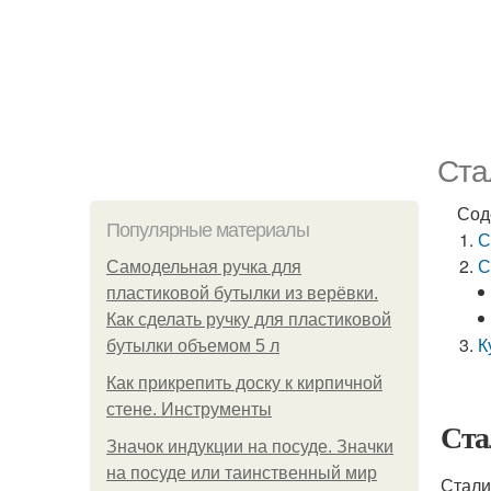
Ста
Сод
Популярные материалы
С
С
Самодельная ручка для
пластиковой бутылки из верёвки.
Как сделать ручку для пластиковой
К
бутылки объемом 5 л
Как прикрепить доску к кирпичной
стене. Инструменты
Ста
Значок индукции на посуде. Значки
на посуде или таинственный мир
Стали