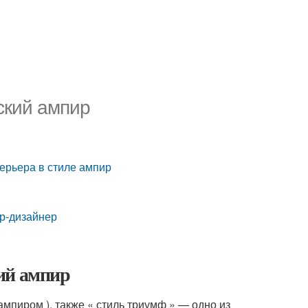
ский ампир
терьера в стиле ампир
ор-дизайнер
ий ампир
мпиром ), также « стиль триумф »
— одно из