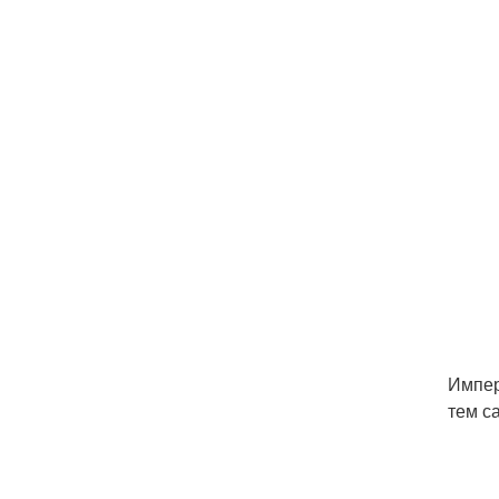
Импер
тем с