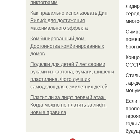
пиктограмм
лидир
серед
Как правильно использовать Дип
много
Рилиф для достижения
максимального эффекта
Симво
помещ
Комбинированный дом.
бронз
Достоинства комбинированных
домов
Концо
СССР 
Поделки для детей 7 лет своими
руками из картона, бумаги, шишек и
Стиль
пластилина. Фото лучших
, ар-д
самоделок для семилетних детей
монум
Платит ли за лифт первый этаж.
Если 
Когда можно не платить за лифт:
пропо
новые правила
героя
годы 
будущ