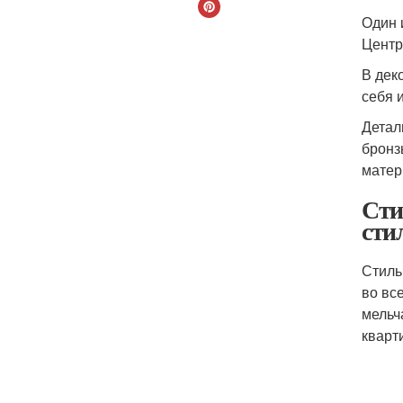
Один 
Центр
В дек
себя 
Детал
бронз
матер
Сти
сти
Стиль
во вс
мельч
кварт