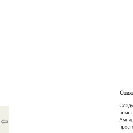
Стил
Следу
помес
⇦
Ампир
прост