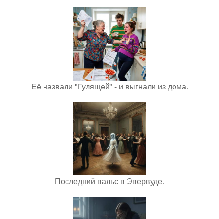
Её назвали "Гулящей" - и выгнали из дома.
Последний вальс в Эвервуде.